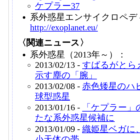
ケプラー37
系外惑星エンサイクロペデ
http://exoplanet.eu/
〈関連ニュース〉
系外惑星（2013年～）：
2013/02/13 -
すばるがとら
示す塵の「腕」
2013/02/08 -
赤色矮星のハ
球型惑星
2013/01/16 -
「ケプラー」の
たな系外惑星候補に
2013/01/09 -
織姫星ベガに
小天体の帯