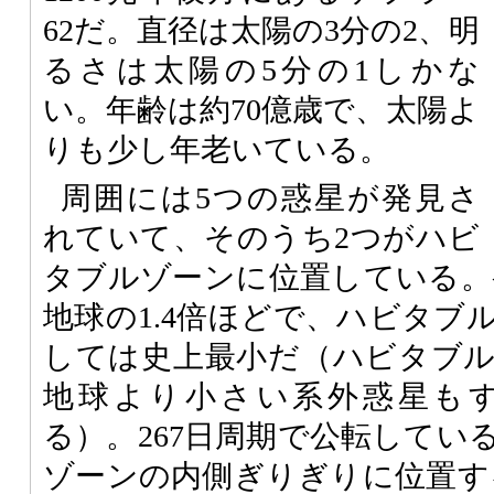
62だ。直径は太陽の3分の2、明
るさは太陽の5分の1しかな
い。年齢は約70億歳で、太陽よ
りも少し年老いている。
周囲には5つの惑星が発見さ
れていて、そのうち2つがハビ
タブルゾーンに位置している。ケ
地球の1.4倍ほどで、ハビタブ
しては史上最小だ（ハビタブ
地球より小さい系外惑星も
る）。267日周期で公転してい
ゾーンの内側ぎりぎりに位置する