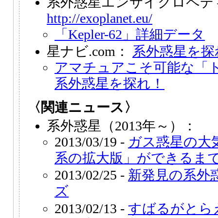
系外惑星エンサイクロペデ
http://exoplanet.eu/
「Kepler-62」詳細データ
星ナビ.com：
系外惑星を探
アマチュアこそ可能な「
系外惑星を探れ！
〈関連ニュース〉
系外惑星（2013年～）：
2013/03/19 -
ガス惑星の大
系の拡大版」ができるま
2013/02/25 -
新発見の系外
ズ
2013/02/13 -
すばるがとら