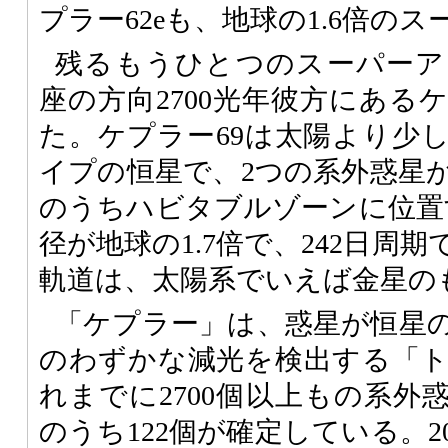
プラー62eも、地球の1.6倍の
残るもうひとつのスーパーア
座の方向2700光年彼方にある
た。ケプラー69は太陽より少
イプの恒星で、2つの系外惑星
のうちハビタブルゾーンに位置す
径が地球の1.7倍で、242日周
軌道は、太陽系でいえば金星の
「ケプラー」は、惑星が恒星
のわずかな減光を検出する「
れまでに2700個以上もの系外
のうち122個が確定している。2