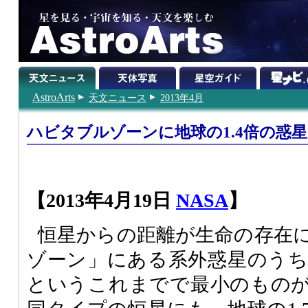
AstroArts
天文ニュース
2013年4月
ハビタブルゾーンに地球の1.4倍の惑星
【2013年4月19日
NASA
】
恒星からの距離が生命の存在
ゾーン」にある系外惑星のうち、
というこれまでで最小のもの