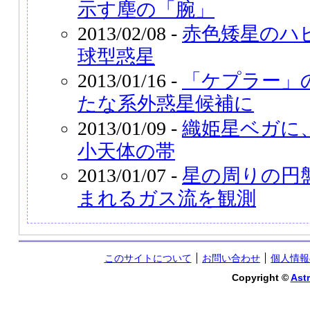
示す塵の「腕」
2013/02/08 -
赤色矮星のハ
球型惑星
2013/01/16 -
「ケプラー」の
たな系外惑星候補に
2013/01/09 -
織姫星ベガに
小天体の帯
2013/01/07 -
星の周りの円
まれるガス流を観測
このサイトについて
お問い合わせ
個人情報
Copyright ©
Astr