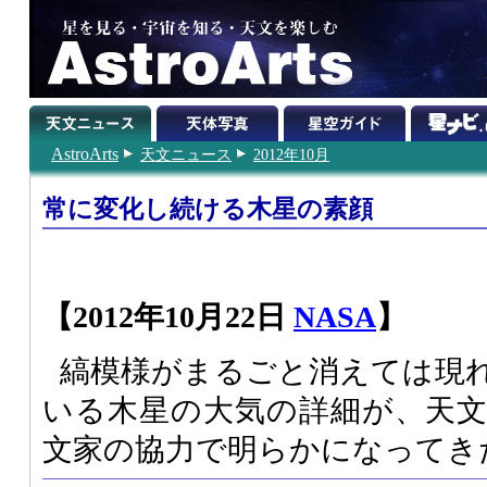
AstroArts
天文ニュース
2012年10月
常に変化し続ける木星の素顔
【2012年10月22日
NASA
】
縞模様がまるごと消えては現
いる木星の大気の詳細が、天
文家の協力で明らかになってき