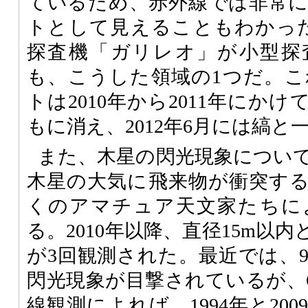
ているため、赤外線では非常
トとして見えることもわかった。
探査機「ガリレオ」が小型探
も、こうした領域の1つだ。
トは2010年から2011年にか
もに消え、2012年6月には縞
また、木星の閃光現象につい
木星の大気に飛来物が衝突す
くのアマチュア天文家たちに
る。2010年以降、直径15m以
が3回観測された。最近では、9
閃光現象が目撃されているが、O
線観測によれば、1994年と20