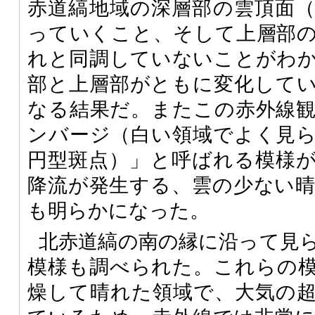
赤道縞地域の深層部の雲頂面
っていくこと、そして上層部
れと同調していないことがわ
部と上層部がともに変化して
なる結果だ。またこの赤外線
ンバージ（白い領域でよく見
円型斑点）」と呼ばれる模様
降流が発生する、雲の少ない
も明らかになった。
北赤道縞の南の縁に沿って見
模様も調べられた。これらの
燥して晴れた領域で、大気の