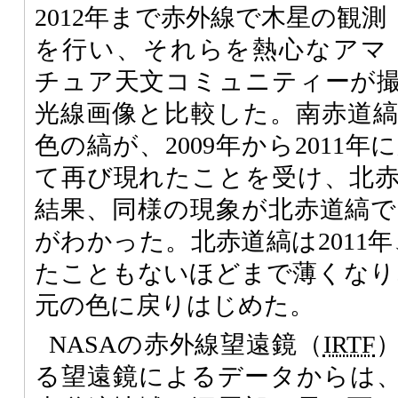
2012年まで赤外線で木星の観測
を行い、それらを熱心なアマ
チュア天文コミュニティーが
光線画像と比較した。南赤道
色の縞が、2009年から2011
て再び現れたことを受け、北
結果、同様の現象が北赤道縞
がわかった。北赤道縞は2011年
たこともないほどまで薄くなり
元の色に戻りはじめた。
NASAの赤外線望遠鏡（
IRTF
る望遠鏡によるデータからは