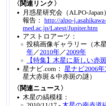
〈関連リンク〉
月惑星研究会（ALPO-Japa
報告：
http://alpo-j.asahikawa
med.ac.jp/Latest/Jupiter.htm
アストロアーツ：
投稿画像ギャラリー（木
年
／
2010年
／
2009年
【特集】木星に新しい赤斑現
星ナビ.com：
星ナビ2006年
星大赤斑＆中赤斑の謎）
〈関連ニュース〉
木星の縞模様：
2010/11/17 -
木星の南赤道