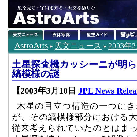
AstroArts
天文ニュース
2003年
土星探査機カッシーニが明
縞模様の謎
【2003年3月10日
JPL News Relea
木星の目立つ構造の一つにき
が、その縞模様部分における
従来考えられていたのとはま