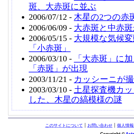
斑、大赤斑に並ぶ
2006/07/12 -
木星の2つの赤
2006/06/09 -
大赤斑と中赤斑
2006/05/15 -
大規模な気候変
「小赤斑」
2006/03/10 -
「大赤斑」に加
「赤斑」が出現
2003/11/21 -
カッシーニが撮
2003/03/10 -
土星探査機カッ
した、木星の縞模様の謎
このサイトについて
お問い合わせ
個人情報
Copyright ©
Astr