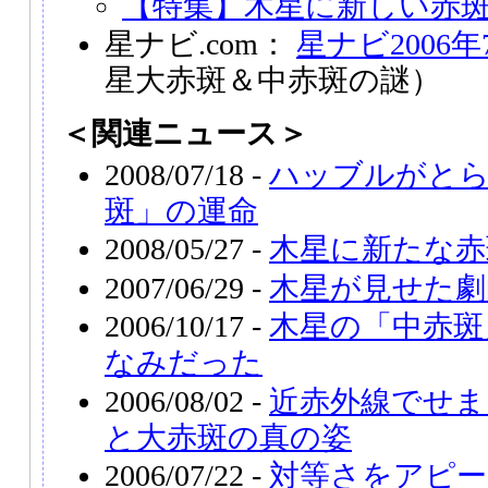
【特集】木星に新しい赤斑現
星ナビ.com：
星ナビ2006年
星大赤斑＆中赤斑の謎）
＜関連ニュース＞
2008/07/18 -
ハッブルがとら
斑」の運命
2008/05/27 -
木星に新たな赤
2007/06/29 -
木星が見せた劇
2006/10/17 -
木星の「中赤斑
なみだった
2006/08/02 -
近赤外線でせま
と大赤斑の真の姿
2006/07/22 -
対等さをアピー