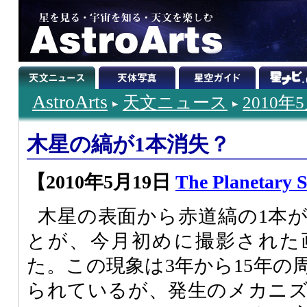
AstroArts
天文ニュース
2010年
木星の縞が1本消失？
【2010年5月19日
The Planetary S
木星の表面から赤道縞の1本
とが、今月初めに撮影された
た。この現象は3年から15年の
られているが、発生のメカニ