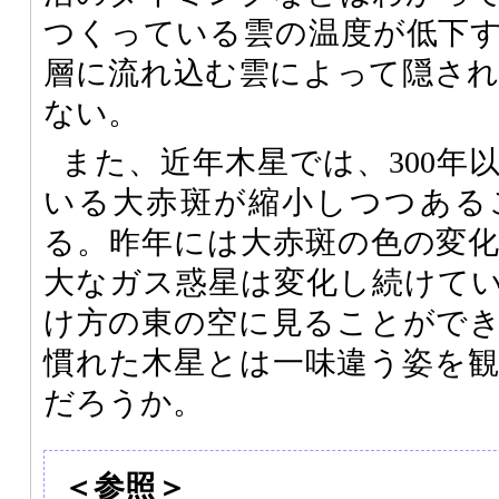
つくっている雲の温度が低下
層に流れ込む雲によって隠さ
ない。
また、近年木星では、300年
いる大赤斑が縮小しつつある
る。昨年には大赤斑の色の変
大なガス惑星は変化し続けて
け方の東の空に見ることがで
慣れた木星とは一味違う姿を
だろうか。
＜参照＞