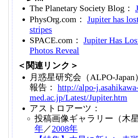
The Planetary Society Blog：
PhysOrg.com：
Jupiter has los
stripes
SPACE.com：
Jupiter Has Los
Photos Reveal
＜関連リンク＞
月惑星研究会（ALPO-Japa
報告：
http://alpo-j.asahikawa
med.ac.jp/Latest/Jupiter.htm
アストロアーツ：
投稿画像ギャラリー（木
年
／
2008年