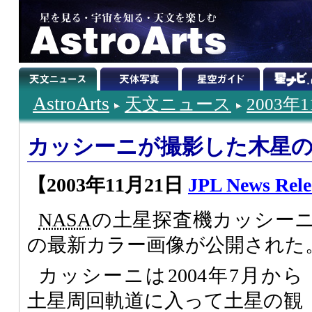
AstroArts
天文ニュース
2003年
カッシーニが撮影した木星
【2003年11月21日
JPL News Rele
NASA
の土星探査機カッシー
の最新カラー画像が公開された
カッシーニは2004年7月から
土星周回軌道に入って土星の観