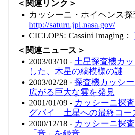
＜関連リンク＞
カッシーニ・ホイヘンス探
http://saturn.jpl.nasa.gov/
CICLOPS: Cassini Imaging：
＜関連ニュース＞
2003/03/10 -
土星探査機カッ
した、木星の縞模様の謎
2003/02/28 -
探査機カッシー
広がる巨大な雲を発見
2001/01/09 -
カッシーニ探査
グバイ 土星への最終コー
2000/12/18 -
カッシーニ探査
「音」を録音