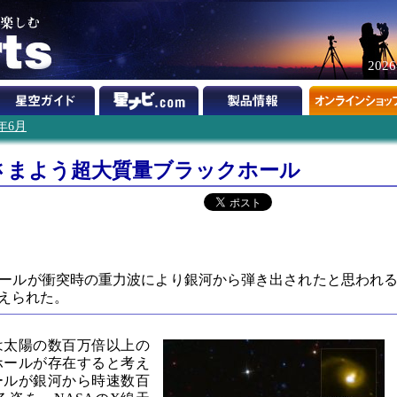
202
2年6月
さまよう超大質量ブラックホール
ールが衝突時の重力波により銀河から弾き出されたと思われ
らえられた。
は太陽の数百万倍以上の
ホールが存在すると考え
ールが銀河から時速数百