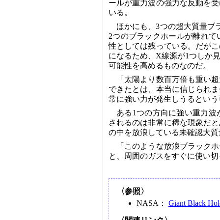
ールが重力波の強力な反動を受
いる。
ほかにも、3つの超大質量ブ
2つのブラックホールが離れて
性としては残っている。だがこ
になるため、X線源が1つしか
可能性を高めるものなのだ。
「太陽より数百万倍も重い超
できたとは、本当に信じられま
常に強い力が発生しうるという可
ある1つの方向に強い重力波
されるのは非常に稀な現象だと
の中を放浪している未確認大質
「このような放浪ブラックホ
と、周囲のガスをすぐに使い切って
〈参照〉
NASA：
Giant Black Ho