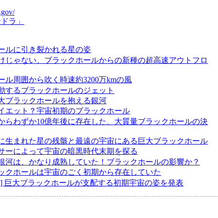
.gov/
ンドラ」
ールに引き裂かれる星の姿
けじゃない、ブラックホールからの新種の超高速アウトフロ
ール周囲から吹く時速約3200万kmの風
動するブラックホールのジェット
大ブラックホールを抱える銀河
イエット？宇宙初期のブラックホール
からわずか10億年後に存在した、大質量ブラックホールの決
に生まれた星の残骸と最遠の宇宙にある巨大ブラックホール
サーによって宇宙の暗黒時代末期を探る
銀河は、かなり成熟していた！ブラックホールの影響か？
ックホールは宇宙のごく初期から存在していた
ラ] 巨大ブラックホールが支配する初期宇宙の姿を発表