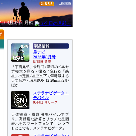
English
6年08月07日
月齢
星ナビ
2026年9月号
8月5日 発売
「宇宙兄弟」最終回 / 新月のペルセ
群極大を見る・撮る / 変わる「惑
星」の定義 / 星空の下で深呼吸する
天文台浴 / TAMRON 12-20mm F2.8 /
ほか
ステラナビゲータ・
る
モバイル
8月4日 リリース
天体観察・撮影用モバイルアプ
リ。高精度な計算とリッチな星図
表示をスマートフォンで「いつで
もどこでも、ステラナビゲータ」