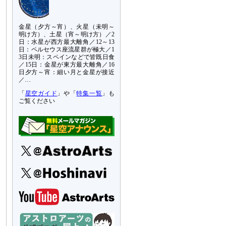
金星（夕方～宵）、火星（未明～
明け方）、土星（宵～明け方）／2
日：水星が西方最大離角／12～13
日：ペルセウス座流星群が極大／1
3日未明：スペインなどで皆既日食
／15日：金星が東方最大離角／16
日夕方～宵：細い月と金星が接近
／…
「
星空ガイド
」や「
特集一覧
」も
ご覧ください