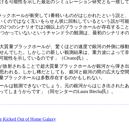
ける可能性を示した最近のシミュレーション研究とも一致し
ラックホールが衝突して1番軽いものがはじかれたという説と
いくのではなく互いをらせん状に回転しているという説が可
の2つのシナリオでは2個以上のブラックホールが存在するこ
見つかっていないというチャンドラの観測は、最初のシナリオ
大質量ブラックホールが、驚くほどの速度で銀河の外側に移
せんでした。しかしこの新しい観測結果は、重力波によって
能性を示しているのです」（Civano氏）。
が放射されることで超大質量ブラックホールが銀河から弾き
思われる。しかし稀だとしても、銀河と銀河の間の広大な空
量ブラックホールは多数存在するのかもしれない。
ールは観測できないでしょう。元の銀河からはじき出された
しまうからです」（同センターのLaura Blecha氏）。
le Kicked Out of Home Galaxy