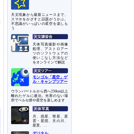
て
天文現象から最新ニュースまで、
、
スマホをかざすと話題がうかぶ。
能
不思議がいっぱいの星空を楽しも
と
う
の
天体写真撮影や画像
動
処理、アストロアー
ツのソフトウェアの
非
使いこなし方法など
をオンラインで解説
出
間
モンゴル「星空」ゲ
ル・キャンプツアー
あ
ウランバートルから西へ250km以上
離れたゲルに連泊。光害のない場
所でペルセ群や星空を楽しめます
月、惑星、彗星、星
雲・星団、天の川、
星景、…
デジタル