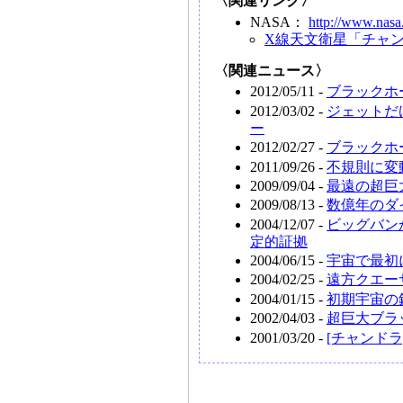
〈関連リンク〉
NASA：
http://www.nasa
X線天文衛星「チャ
〈関連ニュース〉
2012/05/11 -
ブラックホ
2012/03/02 -
ジェットだ
ー
2012/02/27 -
ブラックホ
2011/09/26 -
不規則に変
2009/09/04 -
最遠の超巨
2009/08/13 -
数億年のダ
2004/12/07 -
ビッグバン
定的証拠
2004/06/15 -
宇宙で最初
2004/02/25 -
遠方クエー
2004/01/15 -
初期宇宙の
2002/04/03 -
超巨大ブラ
2001/03/20 -
[チャンド