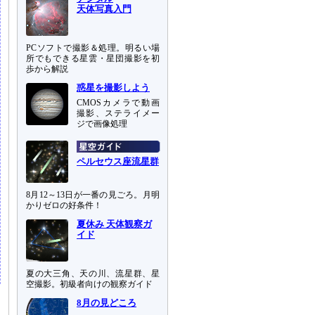
天体写真入門
PCソフトで撮影＆処理。明るい場
所でもできる星雲・星団撮影を初
歩から解説
惑星を撮影しよう
CMOSカメラで動画
撮影、ステライメー
ジで画像処理
ペルセウス座流星群
8月12～13日が一番の見ごろ。月明
かりゼロの好条件！
夏休み 天体観察ガ
イド
夏の大三角、天の川、流星群、星
空撮影。初級者向けの観察ガイド
8月の見どころ