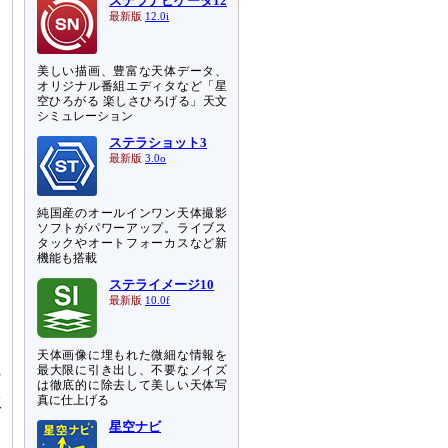
ステラナビゲータ12
最新版
12.0i
美しい描画、豊富な天体データ、
オリジナル番組エディタなど「星
空ひろがる 楽しさひろげる」天文
シミュレーション
ステラショット3
最新版
3.0o
純国産のオールインワン天体撮影
ソフトがパワーアップ。ライブス
タックやオートフォーカスなど新
機能も搭載
ステライメージ10
最新版
10.0f
こ
天体画像に埋もれた微細な情報を
最大限に引き出し、不要なノイズ
の
は徹底的に除去して美しい天体写
体
真に仕上げる
ば
星空ナビ
ホ