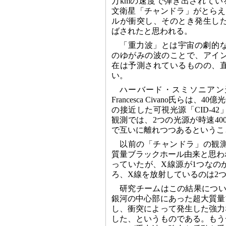
万kmの速度で弾き出されてい
文衛星「チャンドラ」がとらえ
ルが衝突し、そのとき発生し
ばされたと思われる。
「重力波」とは宇宙の劇的
のゆがみの波のことで、アイ
在は予測されているものの、
い。
ハーバード・スミソニアン
Francesca Civano氏らは、
の接近した可視光源「CID-4
観測では、2つの光源が時速40
で互いに離れつつあるというこ
以前の「チャンドラ」の観測で
質量ブラックホール由来と思わ
っていたが、X線源が1つなの
ろ、X線を放射しているのは2
研究チームはこの結果につい
銀河の中心部にあった超大質量
し、衝突によって発生した強力
した、というものである。もう