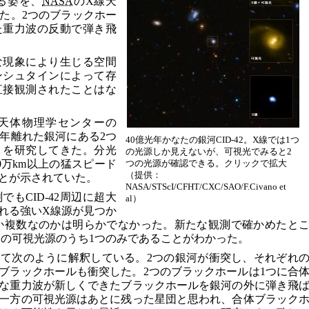
る姿を、
NASA
のX線天
た。2つのブラックホー
た重力波の反動で弾き飛
な現象により生じる空間
ンシュタインによって存
直接観測されたことはな
天体物理学センターの
40億光年離れた銀河にある2つ
40億光年かなたの銀河CID-42。X線では1つ
2」を研究してきた。分光
の光源しか見えないが、可視光でみると2
0万km以上の猛スピード
つの光源が確認できる。クリックで拡大
（提供：
とが示されていた。
NASA/STScI/CFHT/CXC/SAO/F.Civano et
もCID-42周辺に超大
al）
れる強いX線源が見つか
か複数なのかは明らかでなかった。新たな観測で確かめたと
つの可視光源のうち1つのみであることがわかった。
て次のように解釈している。2つの銀河が衝突し、それぞれ
ブラックホールも衝突した。2つのブラックホールは1つに合
な重力波が新しくできたブラックホールを銀河の外に弾き飛
一方の可視光源はあとに残った星団と思われ、合体ブラック