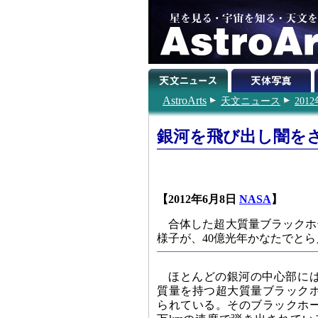
AstroArts
天文ニュース
201
銀河を飛び出し闇を
【2012年6月8日
NASA
】
合体した超大質量ブラックホ
様子が、40億光年かなたでと
ほとんどの銀河の中心部に
質量を持つ超大質量ブラック
られている。そのブラックホ