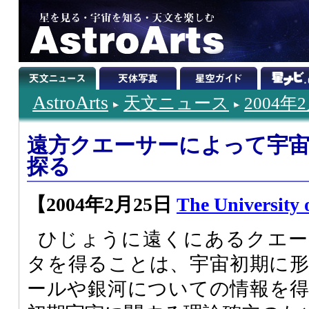
AstroArts
天文ニュース
2004年
遠方クエーサーによって宇宙
探る
【2004年2月25日
The University 
ひじょうに遠くにあるクエー
タを得ることは、宇宙初期に
ールや銀河についての情報を