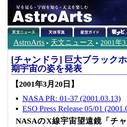
AstroArts
天文ニュース
2001年
[チャンドラ] 巨大ブラック
期宇宙の姿を発表
【2001年3月20日】
NASA PR: 01-37 (2001.03.13)
ESO Press Release 05/01 (2001.
NASAのX線宇宙望遠鏡「チ