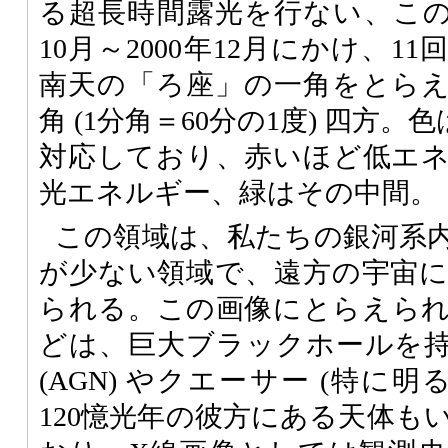
る超長時間露光を行ない、この画
10月～2000年12月にかけ、
南天の「ろ座」の一角をとらえ
角 (1分角＝60分の1度) 四方
対応しており、赤いほど低エ
光エネルギー、緑はその中間。
この領域は、私たちの銀河系
が少ない領域で、遠方の宇宙
られる。この画像にとらえら
どは、巨大ブラックホールを
(AGN) やクエーサー (特に明
120憶光年の彼方にある天体も