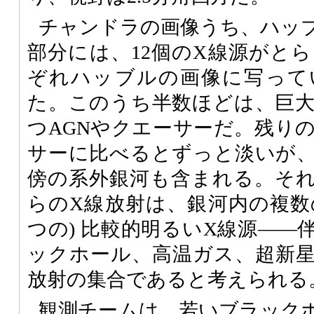
チャンドラの画像うち、ハッ
部分には、12個のX線源がと
ぞれハッブルの画像に写って
た。このうち半数ほどは、巨
つAGNやクエーサーだ。残りの
サーに比べるとずっと淡いが
傍の系外銀河も含まれる。そ
らのX線放射は、銀河内の複数の
つの) 比較的明るいX線源――
ックホール、高温ガス、超新
放射の集合であると考えられる
観測チームは、若いブラック