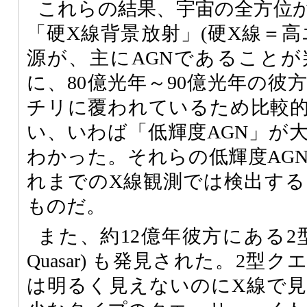
これらの結果、宇宙の全方位
「硬X線背景放射」(硬X線＝高
源が、主にAGNであること
に、80億光年～90億光年の彼
チリに覆われているため比較
い、いわば「低輝度AGN」が
わかった。それらの低輝度AG
れまでのX線観測では検出す
ものだ。
また、約12億年彼方にある2型クエ
Quasar) も発見された。2
は明るく見えないのにX線で