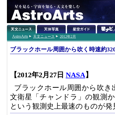
AstroArts
天文ニュース
2012年2月
ブラックホール周囲から吹く時速約320
【2012年2月27日
NASA
】
ブラックホール周囲から吹き
文衛星「チャンドラ」の観測から
という観測史上最速のものが発