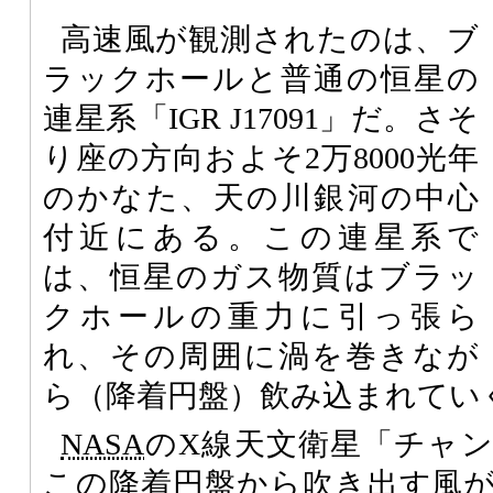
高速風が観測されたのは、ブ
ラックホールと普通の恒星の
連星系「IGR J17091」だ。さそ
り座の方向およそ2万8000光年
のかなた、天の川銀河の中心
付近にある。この連星系で
は、恒星のガス物質はブラッ
クホールの重力に引っ張ら
れ、その周囲に渦を巻きなが
ら（降着円盤）飲み込まれてい
NASA
のX線天文衛星「チャ
この降着円盤から吹き出す風