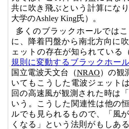
共に吹き飛ぶという計算にな
大学のAshley King氏）。
多くのブラックホールではこ
に、降着円盤から南北方向に
ェットの存在が知られている（参照：
規則に変動するブラックホー
国立電波天文台（
NRAO
）の観測
いてもこうした電波ジェット
回の高速風が観測された時は
いう。こうした関連性は他の
ルでも見られるもので、「風
くなる」という法則がもしあ