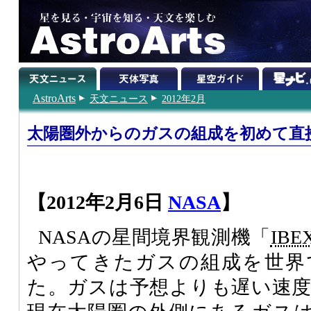
AstroArts
天文ニュース
2012年2月
太陽圏外からのガスの組成を初めて直
【2012年2月6日
NASA
】
NASAの星間境界観測機「
IBE
やってきたガスの組成を世界
た。ガスは予想よりも遅い速