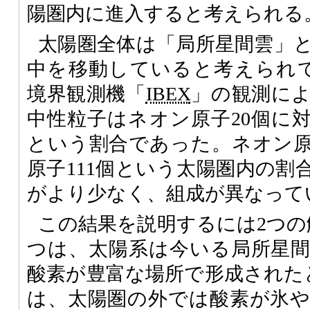
陽圏内に進入すると考えられる
太陽圏全体は「局所星間雲」
中を移動していると考えられ
境界観測機「
IBEX
」の観測に
中性粒子はネオン原子20個に対
という割合であった。ネオン原
原子111個という太陽圏内の割
がより少なく、組成が異なって
この結果を説明するには2つの
つは、太陽系は今いる局所星
酸素が豊富な場所で形成された
は、太陽圏の外では酸素が氷