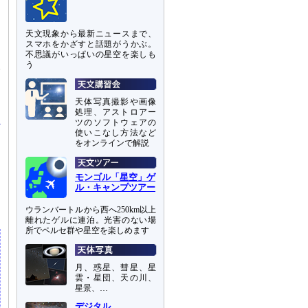
す
天文現象から最新ニュースまで、
に
スマホをかざすと話題がうかぶ。
て
不思議がいっぱいの星空を楽しも
穴
う
に
天体写真撮影や画像
処理、アストロアー
ツのソフトウェアの
使いこなし方法など
をオンラインで解説
イ
モンゴル「星空」ゲ
ル・キャンプツアー
こ
ウランバートルから西へ250km以上
離れたゲルに連泊。光害のない場
所でペルセ群や星空を楽しめます
月、惑星、彗星、星
雲・星団、天の川、
星景、…
デジタル