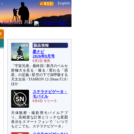
English
6年08月08日
月齢
星ナビ
2026年9月号
8月5日 発売
「宇宙兄弟」最終回 / 新月のペルセ
群極大を見る・撮る / 変わる「惑
星」の定義 / 星空の下で深呼吸する
天文台浴 / TAMRON 12-20mm F2.8 /
ほか
ステラナビゲータ・
果
モバイル
の
8月4日 リリース
天体観察・撮影用モバイルアプ
リ。高精度な計算とリッチな星図
表示をスマートフォンで「いつで
もどこでも、ステラナビゲータ」