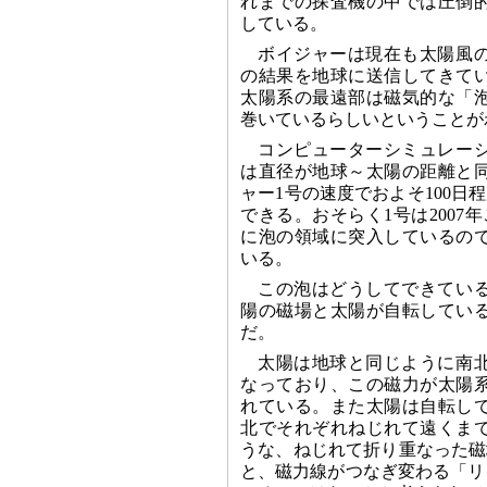
れまでの探査機の中では圧倒
している。
ボイジャーは現在も太陽風
の結果を地球に送信してきて
太陽系の最遠部は磁気的な「
巻いているらしいということが
コンピューターシミュレー
は直径が地球～太陽の距離と
ャー1号の速度でおよそ100日
できる。おそらく1号は2007年
に泡の領域に突入しているの
いる。
この泡はどうしてできてい
陽の磁場と太陽が自転してい
だ。
太陽は地球と同じように南
なっており、この磁力が太陽
れている。また太陽は自転し
北でそれぞれねじれて遠くま
うな、ねじれて折り重なった磁
と、磁力線がつなぎ変わる「リ