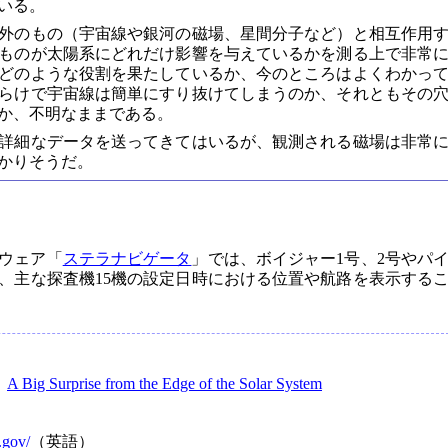
いる。
外のもの（宇宙線や銀河の磁場、星間分子など）と相互作用
ものが太陽系にどれだけ影響を与えているかを測る上で非常
どのような役割を果たしているか、今のところはよくわかっ
らけで宇宙線は簡単にすり抜けてしまうのか、それともその
か、不明なままである。
詳細なデータを送ってきてはいるが、観測される磁場は非常
かりそうだ。
ウェア「
ステラナビゲータ
」では、ボイジャー1号、2号やパ
ど、主な探査機15機の設定日時における位置や航路を表示する
：
A Big Surprise from the Edge of the Solar System
.gov/
（英語）