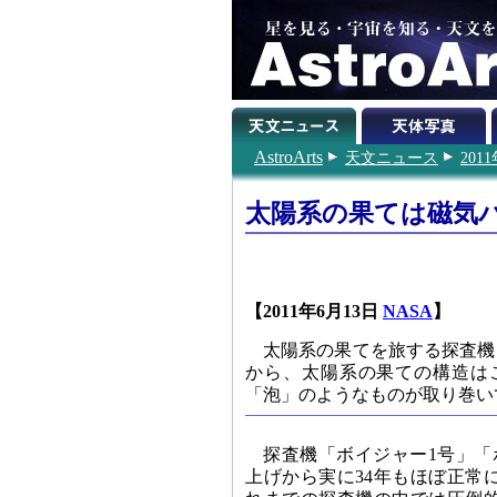
AstroArts
天文ニュース
201
太陽系の果ては磁気
【2011年6月13日
NASA
】
太陽系の果てを旅する探査機
から、太陽系の果ての構造は
「泡」のようなものが取り巻い
探査機「ボイジャー1号」「
上げから実に34年もほぼ正常