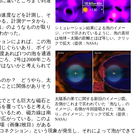
的に遠いところまで到達
の速度などを計測し、そ
いる。計測データから、
泡」のようなものが取り
シミュレーション結果による泡のイメー
わかった。
ジ。バーで示されているように、泡の直径
は地球～太陽の距離とほぼ等しい。クリッ
ションによれば、この泡
クで拡大（提供：NASA）
同じぐらいあり、ボイジ
程度あれば1つの泡を通過
ごろ、2号は2008年ごろ
ではないかと考えられて
るのか？ どうやら、太
ることに関係がありそう
太陽系の果てに関する新旧のイメージ図。
北でとても巨大な磁石と
左側がこれまで言われていた「泡なし」の
系を覆っていると考えら
イメージ。右側が今回提唱された「泡あ
ているため、磁力線は南
り」のイメージ。クリックで拡大（提供：
で広がっている。このよ
NASA）
場（画像2枚目）がある
コネクション」という現象が発生し、それによって泡ができ