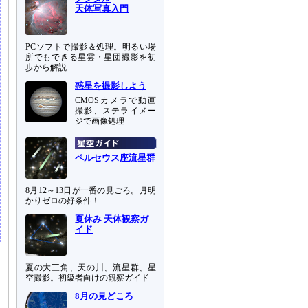
天体写真入門
PCソフトで撮影＆処理。明るい場
所でもできる星雲・星団撮影を初
歩から解説
惑星を撮影しよう
CMOSカメラで動画
撮影、ステライメー
ジで画像処理
ペルセウス座流星群
8月12～13日が一番の見ごろ。月明
かりゼロの好条件！
夏休み 天体観察ガ
イド
夏の大三角、天の川、流星群、星
空撮影。初級者向けの観察ガイド
8月の見どころ