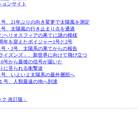
ションサイト
1号、21年ぶりの向き変更で太陽風を測定
1号、太陽風の行き止まり点を通過
むヘリオスフィアの果てに謎の模様
0周年を迎えたボイジャー1号と2号
1号・2号、太陽系の果てからの報告
ライズンズ」、新世界に向けて飛び立つ
10号から最後の信号が届いた
りに見られる衝撃波
1号、いよいよ太陽系の最外層部へ
１号、人類最遠の地へ到達
ク 改訂版」