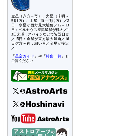
金星（夕方～宵）、火星（未明～
明け方）、土星（宵～明け方）／2
日：水星が西方最大離角／12～13
日：ペルセウス座流星群が極大／1
3日未明：スペインなどで皆既日食
／15日：金星が東方最大離角／16
日夕方～宵：細い月と金星が接近
／…
「
星空ガイド
」や「
特集一覧
」も
ご覧ください