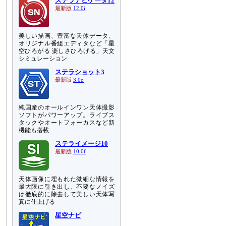
ステラナビゲータ12
最新版
12.0i
美しい描画、豊富な天体データ、
オリジナル番組エディタなど「星
空ひろがる 楽しさひろげる」天文
シミュレーション
ステラショット3
最新版
3.0o
純国産のオールインワン天体撮影
ソフトがパワーアップ。ライブス
タックやオートフォーカスなど新
機能も搭載
ステライメージ10
最新版
10.0f
天体画像に埋もれた微細な情報を
最大限に引き出し、不要なノイズ
は徹底的に除去して美しい天体写
真に仕上げる
星空ナビ
て