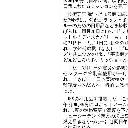
後0時46分（日本時間。以下同
日間にわたるミッションを完了
技術実証機だった1号機に続
た2号機は、勾配炉ラックと多
ルーのための日用品などを搭載
げられ、同月28日にISSとド
ャトル「ディスカバリー号」（ST
に2月9日～3月11日にはISS
れ、欧州補給機（
ATV
）、プ
ズと共につかの間の「宇宙機
ど見どころの多いミッションと
また、3月11日の震災の影
センターの管制室使用が一時
れ、「きぼう」日本実験棟や
監視等をNASAが一時的に代
った。
ISSの不用品を搭載した「こ
午前0時46分にロボットアーム
れ、3度の進路変更で高度を下げ
ニュージーランド東方の海上
燃え尽きなかった一部は同日午
と推定される。