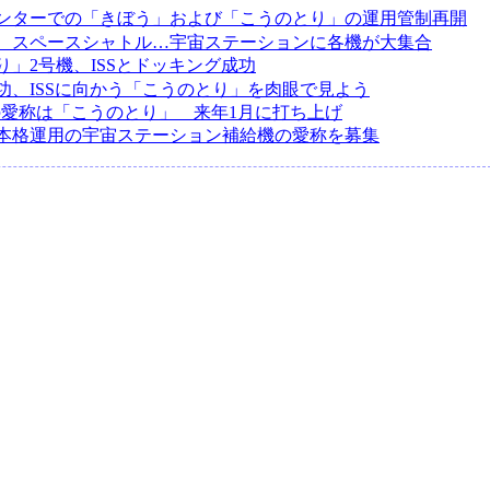
ンターでの「きぼう」および「こうのとり」の運用管制再開
、スペースシャトル…宇宙ステーションに各機が大集合
り」2号機、ISSとドッキング成功
功、ISSに向かう「こうのとり」を肉眼で見よう
機の愛称は「こうのとり」 来年1月に打ち上げ
本格運用の宇宙ステーション補給機の愛称を募集