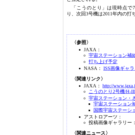
「こうのとり」は現時点で
り、次回3号機は2011年内の
〈参照〉
JAXA：
宇宙ステーション補
打ち上げ予定
NASA：
ISS画像ギャ
〈関連リンク〉
JAXA：
http://www.jaxa.
こうのとり2号機/H-
宇宙ステーション・
宇宙ステーション補
国際宇宙ステーショ
アストロアーツ：
投稿画像ギャラリー
〈関連ニュース〉