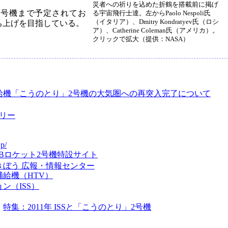
災者への祈りを込めた折鶴を搭載前に掲げ
7号機まで予定されてお
る宇宙飛行士達。左からPaolo Nespoli氏
（イタリア）、Dmitry Kondratyev氏（ロシ
打ち上げを目指している。
ア）、Catherine Coleman氏（アメリカ）。
クリックで拡大（提供：NASA）
給機「こうのとり」2号機の大気圏への再突入完了について
ラリー
jp/
IIBロケット2号機特設サイト
きぼう 広報・情報センター
給機（HTV）
ン（ISS）
：
特集：2011年 ISSと「こうのとり」2号機