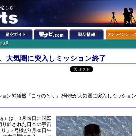
202
1年3月
機、大気圏に突入しミッション終了
ーション補給機「こうのとり」2号機が大気圏に突入しミッショ
XA
）は、3月29日に国際
切り離された日本の宇宙
り」2号機が3月30日午