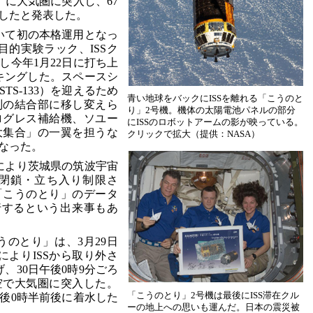
）に大気圏に突入し、67
したと発表した。
いて初の本格運用となっ
目的実験ラック、ISSク
し今年1月22日に打ち上
ッキングした。スペースシ
S-133）を迎えるため
青い地球をバックにISSを離れる「こうのと
の別の結合部に移し変えら
り」2号機。機体の太陽電池パネルの部分
ログレス補給機、ソユー
にISSのロボットアームの影が映っている。
大集合」の一翼を担うな
クリックで拡大（提供：NASA）
なった。
響により茨城県の筑波宇宙
閉鎖・立ち入り制限さ
「こうのとり」のデータ
行するという出来事もあ
うのとり」は、3月29日
によりISSから取り外さ
、30日午後0時9分ごろ
空で大気圏に突入した。
「こうのとり」2号機は最後にISS滞在クル
後0時半前後に着水した
ーの地上への思いも運んだ。日本の震災被