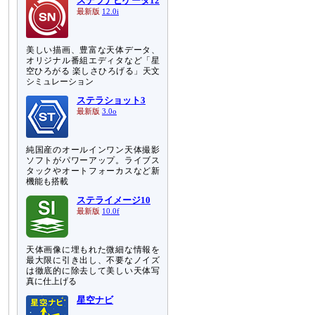
ステラナビゲータ12
最新版
12.0i
美しい描画、豊富な天体データ、
オリジナル番組エディタなど「星
空ひろがる 楽しさひろげる」天文
シミュレーション
ステラショット3
最新版
3.0o
純国産のオールインワン天体撮影
ソフトがパワーアップ。ライブス
タックやオートフォーカスなど新
機能も搭載
ステライメージ10
最新版
10.0f
天体画像に埋もれた微細な情報を
最大限に引き出し、不要なノイズ
は徹底的に除去して美しい天体写
真に仕上げる
星空ナビ