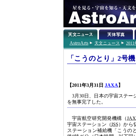
AstroArts
天文ニュース
201
「こうのとり」2号
【2011年3月31日
JAXA
】
3月30日、日本の宇宙ステ
を無事完了した。
宇宙航空研究開発機構（
JA
宇宙ステーション（
ISS
）から
ステーション補給機「こうのと