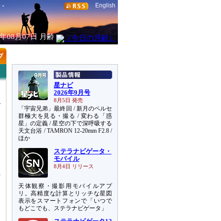
English
6年08月07日
月齢
星ナビ
2026年9月号
8月5日 発売
「宇宙兄弟」最終回 / 新月のペルセ
群極大を見る・撮る / 変わる「惑
星」の定義 / 星空の下で深呼吸する
天文台浴 / TAMRON 12-20mm F2.8 /
ほか
ステラナビゲータ・
ン
モバイル
8月4日 リリース
天体観察・撮影用モバイルアプ
リ。高精度な計算とリッチな星図
表示をスマートフォンで「いつで
もどこでも、ステラナビゲータ」