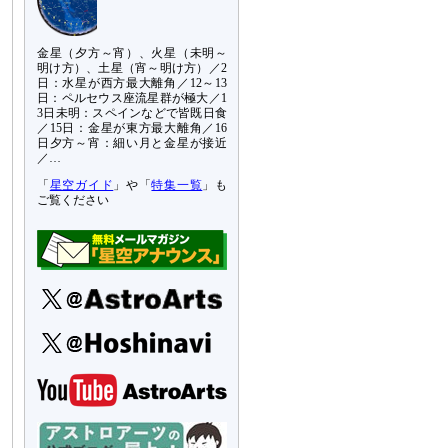
金星（夕方～宵）、火星（未明～
明け方）、土星（宵～明け方）／2
日：水星が西方最大離角／12～13
日：ペルセウス座流星群が極大／1
3日未明：スペインなどで皆既日食
／15日：金星が東方最大離角／16
日夕方～宵：細い月と金星が接近
／…
「
星空ガイド
」や「
特集一覧
」も
ご覧ください