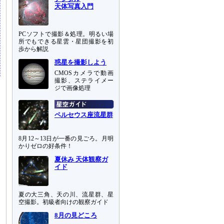
天体写真入門
PCソフトで撮影＆処理。明るい場
所でもできる星雲・星団撮影を初
歩から解説
惑星を撮影しよう
CMOSカメラで動画
撮影、ステライメー
ジで画像処理
ペルセウス座流星群
8月12～13日が一番の見ごろ。月明
かりゼロの好条件！
夏休み 天体観察ガ
イド
夏の大三角、天の川、流星群、星
空撮影。初級者向けの観察ガイド
8月の見どころ