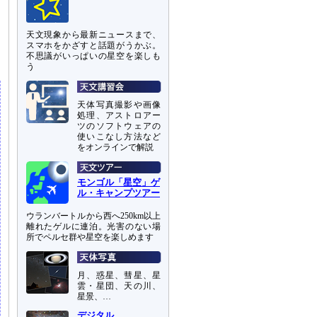
天文現象から最新ニュースまで、
スマホをかざすと話題がうかぶ。
不思議がいっぱいの星空を楽しも
う
天体写真撮影や画像
処理、アストロアー
ツのソフトウェアの
使いこなし方法など
をオンラインで解説
モンゴル「星空」ゲ
ル・キャンプツアー
ウランバートルから西へ250km以上
離れたゲルに連泊。光害のない場
所でペルセ群や星空を楽しめます
月、惑星、彗星、星
雲・星団、天の川、
星景、…
デジタル