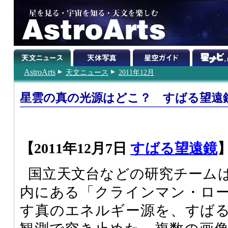
AstroArts
天文ニュース
2011年12月
星雲の真の光源はどこ？ すばる望遠
【2011年12月7日
すばる望遠鏡
国立天文台などの研究チーム
内にある「クラインマン・ロ
す真のエネルギー源を、すば