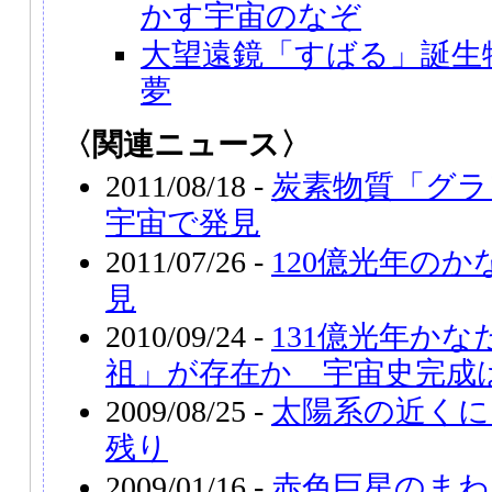
かす宇宙のなぞ
大望遠鏡「すばる」誕生
夢
〈関連ニュース〉
2011/08/18 -
炭素物質「グラ
宇宙で発見
2011/07/26 -
120億光年の
見
2010/09/24 -
131億光年か
祖」が存在か 宇宙史完成
2009/08/25 -
太陽系の近くに
残り
2009/01/16 -
赤色巨星のまわ