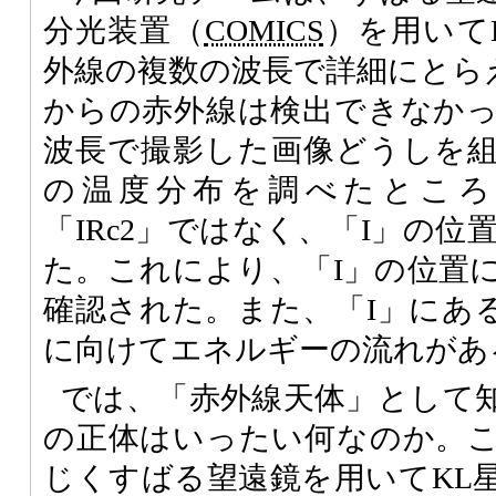
分光装置（
COMICS
）を用いて
外線の複数の波長で詳細にとらえ
からの赤外線は検出できなか
波長で撮影した画像どうしを
の温度分布を調べたところ
「IRc2」ではなく、「I」の
た。これにより、「I」の位置
確認された。また、「I」にある
に向けてエネルギーの流れがあ
では、「赤外線天体」として知
の正体はいったい何なのか。
じくすばる望遠鏡を用いてKL