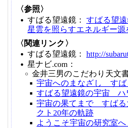
〈参照〉
すばる望遠鏡：
すばる望遠
星雲を照らすエネルギー源
〈関連リンク〉
すばる望遠鏡：
http://subaru
星ナビ.com：
金井三男のこだわり天文
宇宙へのまなざし すば
すばる望遠鏡の宇宙 ハ
宇宙の果てまで すばる
クト20年の軌跡
ようこそ宇宙の研究室へ