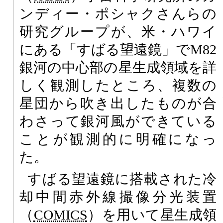
ンディー・ポシャクさんらの
研究グループが、米・ハワイ
にある「すばる望遠鏡」でM82
銀河の中心部の星生成領域を詳
しく観測したところ、複数の
星団から吹き出したものが合
わさって銀河風ができている
ことが観測的に明確になっ
た。
すばる望遠鏡に搭載された冷
却中間赤外線撮像分光装置
（
COMICS
）を用いて星生成領