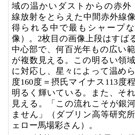
域の温かいダストからの赤外
線放射をとらえた中間赤外線
得られる中で最もシャープな
像）。2枚目の画像上段はすばる
中心部で、何百光年もの広い
が複数見える。この明るい領
に対応し、星々によって温め
度160度＝摂氏マイナス113
明るく輝いている。また、そ
見える。「この流れこそが銀
ません」（ダブリン高等研究
ェロー馬場彩さん）。