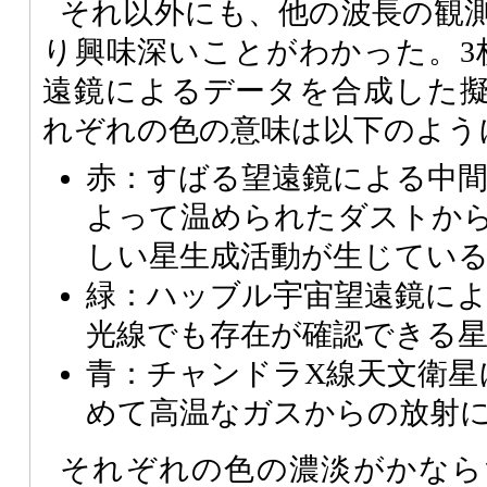
それ以外にも、他の波長の観
り興味深いことがわかった。3
遠鏡によるデータを合成した
れぞれの色の意味は以下のよう
赤：すばる望遠鏡による中間
よって温められたダストか
しい星生成活動が生じてい
緑：ハッブル宇宙望遠鏡によ
光線でも存在が確認できる
青：チャンドラX線天文衛星
めて高温なガスからの放射
それぞれの色の濃淡がかなら