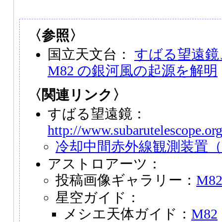
〈参照〉
国立天文台：
すばる望遠鏡
M82 の銀河風の起源を解明
〈関連リンク〉
すばる望遠鏡：
http://www.subarutelescope.org
冷却中間赤外線観測装置（C
アストロアーツ：
投稿画像ギャラリー：
M8
星空ガイド：
メシエ天体ガイド：
M82