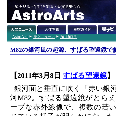
AstroArts
天文ニュース
2011年3月
M82の銀河風の起源、すばる望遠鏡で
【2011年3月8日
すばる望遠鏡
】
銀河面と垂直に吹く「赤い銀
河M82。すばる望遠鏡がとら
ープな赤外線像で、複数の若