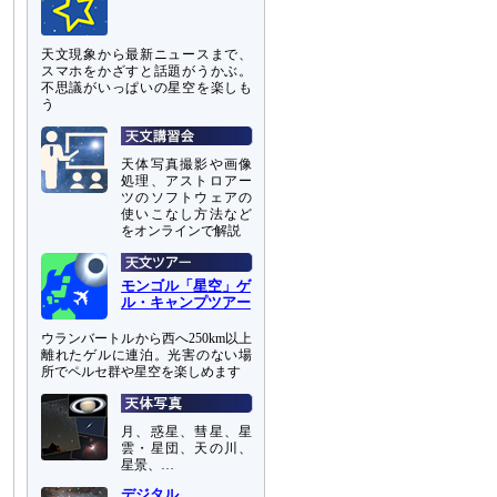
天文現象から最新ニュースまで、
スマホをかざすと話題がうかぶ。
不思議がいっぱいの星空を楽しも
う
天体写真撮影や画像
処理、アストロアー
ツのソフトウェアの
使いこなし方法など
をオンラインで解説
モンゴル「星空」ゲ
ル・キャンプツアー
ウランバートルから西へ250km以上
離れたゲルに連泊。光害のない場
所でペルセ群や星空を楽しめます
月、惑星、彗星、星
雲・星団、天の川、
星景、…
デジタル