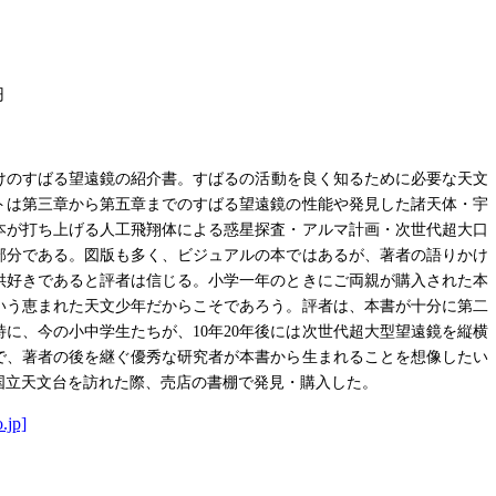
円
けのすばる望遠鏡の紹介書。すばるの活動を良く知るために必要な天文
トは第三章から第五章までのすばる望遠鏡の性能や発見した諸天体・宇
本が打ち上げる人工飛翔体による惑星探査・アルマ計画・次世代超大口
部分である。図版も多く、ビジュアルの本ではあるが、著者の語りかけ
供好きであると評者は信じる。小学一年のときにご両親が購入された本
いう恵まれた天文少年だからこそであろう。評者は、本書が十分に第二
に、今の小中学生たちが、10年20年後には次世代超大型望遠鏡を縦横
で、著者の後を継ぐ優秀な研究者が本書から生まれることを想像したい
国立天文台を訪れた際、売店の書棚で発見・購入した。
.jp]