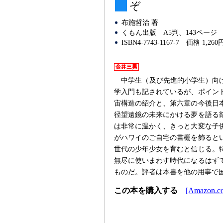
ぞ
布施哲治 著
くもん出版
A5判、143ページ
ISBN4-7743-1167-7
価格 1,260
中学生（及び先進的小学生）向
学入門も記されているが、ポイン
宙構造の紹介と、第六章の今後日
径望遠鏡の未来にかける夢を語る
は非常に温かく、きっと大変な子
がハワイのご自宅の書棚を飾ると
世代の少年少女を育むと信じる。特
無尽に使いまわす時代になるはず
ものだ。評者は本書を他の用事で
この本を購入する
[Amazon.co