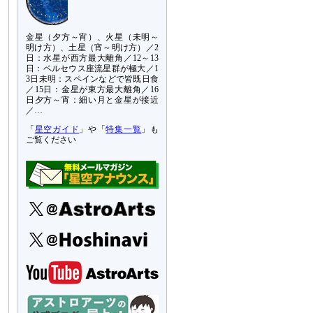
金星（夕方～宵）、火星（未明～
明け方）、土星（宵～明け方）／2
日：水星が西方最大離角／12～13
日：ペルセウス座流星群が極大／1
3日未明：スペインなどで皆既日食
／15日：金星が東方最大離角／16
日夕方～宵：細い月と金星が接近
／…
「
星空ガイド
」や「
特集一覧
」も
ご覧ください