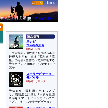
English
6年08月08日
月齢
か
星ナビ
2026年9月号
8月5日 発売
「宇宙兄弟」最終回 / 新月のペルセ
群極大を見る・撮る / 変わる「惑
星」の定義 / 星空の下で深呼吸する
天文台浴 / TAMRON 12-20mm F2.8 /
ほか
ステラナビゲータ・
モバイル
8月4日 リリース
天体観察・撮影用モバイルアプ
リ。高精度な計算とリッチな星図
表示をスマートフォンで「いつで
もどこでも、ステラナビゲータ」