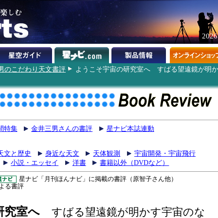
202
男のこだわり天文書評
ようこそ宇宙の研究室へ すばる望遠鏡が明
間特集
金井三男さんの書評
星ナビ本誌連動
天文と歴史
身近な天文
天体観測
宇宙開発・宇宙飛行
小説・エッセイ
洋書
書籍以外（DVDなど）
星ナビ「月刊ほんナビ」に掲載の書評（原智子さん他）
よる書評
研究室へ
すばる望遠鏡が明かす宇宙のな