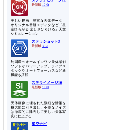
ステラナビゲータ12
最新版
12.0i
美しい描画、豊富な天体データ、
オリジナル番組エディタなど「星
空ひろがる 楽しさひろげる」天文
シミュレーション
ステラショット3
最新版
3.0o
純国産のオールインワン天体撮影
ソフトがパワーアップ。ライブス
タックやオートフォーカスなど新
機能も搭載
ステライメージ10
最新版
10.0f
天体画像に埋もれた微細な情報を
最大限に引き出し、不要なノイズ
は徹底的に除去して美しい天体写
真に仕上げる
星空ナビ