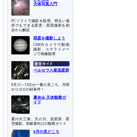
天体写真入門
PCソフトで撮影＆処理。明るい場
所でもできる星雲・星団撮影を初
歩から解説
惑星を撮影しよう
CMOSカメラで動画
撮影、ステライメー
ジで画像処理
ペルセウス座流星群
8月12～13日が一番の見ごろ。月明
かりゼロの好条件！
夏休み 天体観察ガ
イド
夏の大三角、天の川、流星群、星
空撮影。初級者向けの観察ガイド
8月の見どころ