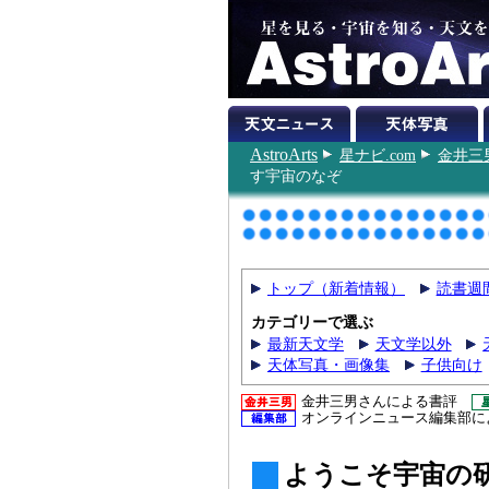
AstroArts
星ナビ.com
金井三
す宇宙のなぞ
トップ（新着情報）
読書週
カテゴリーで選ぶ
最新天文学
天文学以外
天体写真・画像集
子供向け
金井三男さんによる書評
オンラインニュース編集部に
ようこそ宇宙の