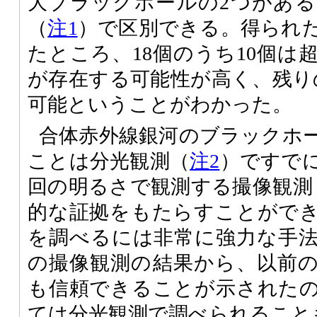
大ブラックホールの2つがあ
（
注1
）で区別できる。得られ
たところ、18個のうち10個は
が存在する可能性が高く、残り
可能ということがわかった。
合体赤外線銀河のブラックホ
ことは分光観測（
注2
）ですで
回の明るさで観測する撮像観測
的な証拠をもたらすことがで
を調べるには非常に強力な手
の撮像観測の結果から、以前
も信頼できることが示された
ては分光観測で調べられること