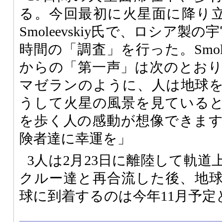
る。今回最初に火星面に降り立っ
Smoleevskiy氏で、ロシア製
時間の「調査」を行った。Smole
からの「第一声」は次のとお
マゼランのように、人は地球
うして火星の風景を見ている
を歩く人の感動が想像できま
険者達に幸運を」
3人は2月23日に離陸して軌
クルー達と再合流した後、地
球に到着するのは今年11月予定