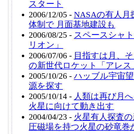
スタート
2006/12/05 -
NASAの有人
体制で 月面基地建設も
2006/08/25 -
スペースシャ
リオン」
2006/07/06 -
目指すは月、そし
の新世代ロケット「アレス
2005/10/26 -
ハッブル宇宙望
源を探す
2005/10/14 -
人類は再び月へ
火星に向けて動き出す
2004/04/23 -
火星有人探査の
圧磁場を持つ火星の砂竜巻