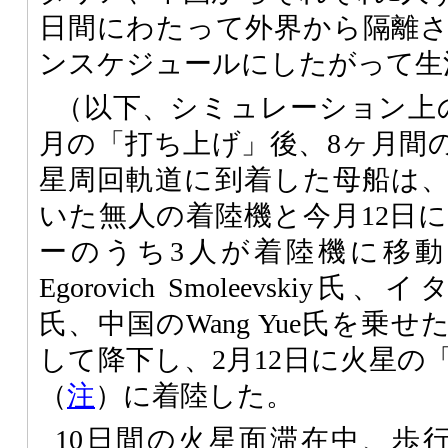
日間にわたって外界から隔離
ンスケジュールにしたがって生
（以下、シミュレーション上の
月の「打ち上げ」後、8ヶ月間
星周回軌道に到着した母船は
いた無人の着陸機と今月12日
ーのうち3人が着陸機に移動。ロ
Egorovich Smoleevskiy氏、イ
氏、中国のWang Yue氏を乗
して降下し、2月12日に火星の
（
注
）に着陸した。
10日間の火星面滞在中、歩