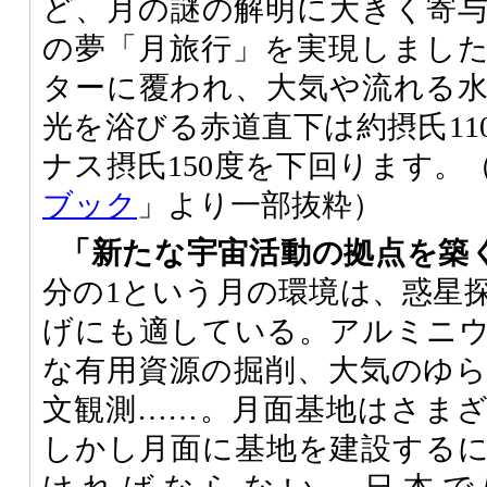
ど、月の謎の解明に大きく寄
の夢「月旅行」を実現しまし
ターに覆われ、大気や流れる
光を浴びる赤道直下は約摂氏11
ナス摂氏150度を下回ります。
ブック
」より一部抜粋）
「新たな宇宙活動の拠点を築
分の1という月の環境は、惑星
げにも適している。アルミニ
な有用資源の掘削、大気のゆ
文観測……。月面基地はさま
しかし月面に基地を建設する