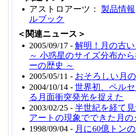
アストロアーツ：
製品情報
ルブック
＜関連ニュース＞
2005/09/17 -
解明！月の古い
～ 小惑星のサイズ分布か
ーの歴史 ～
2005/05/11 -
おそろしい月
2004/10/14 -
世界初、ペルセ
る月面衝突発光を捉えた
2003/02/25 -
半世紀を経て見
アートの現象でできた月の
1998/09/04 -
月に60億トン