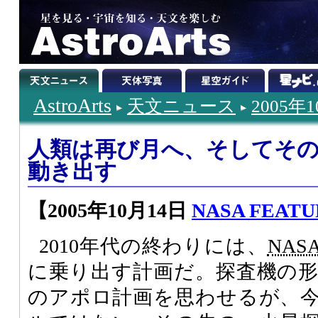
AstroArts
天文ニュース
2005年
人類は再び月へ、そしてそ
動き出す
【2005年10月14日
NASA FEATU
2010年代の終わりには、
NAS
に乗り出す計画だ。探査機の
のアポロ計画を思わせるが、