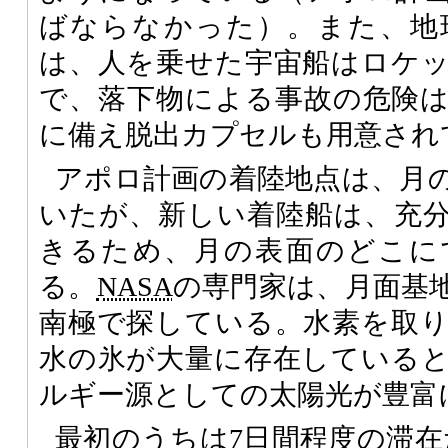
ばならなかった）。また、地
は、人を乗せた宇宙船はロケ
で、落下物による事故の危険
に備え脱出カプセルも用意され
アポロ計画の着陸地点は、月
いたが、新しい着陸船は、充
きるため、月の表面のどこに
る。
NASA
の専門家は、月面基
南極で探している。水素を取
水の氷が大量に存在している
ルギー源としての太陽光が豊富
最初のうちは7日間程度の滞在