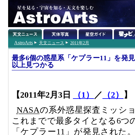
AstroArts
天文ニュース
2011年2月
最多6個の惑星系「ケプラー11」を発見
以上見つかる
【2011年2月3日
（1）
／
（2）
】
NASA
の系外惑星探査ミッシ
これまでで最多タイとなる6つ
「ケプラー11」が発見された