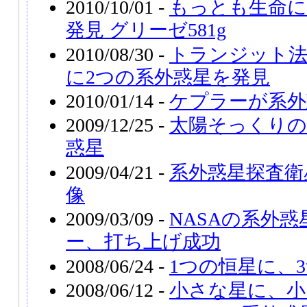
2010/10/01 -
もっとも生命に
発見 グリーゼ581g
2010/08/30 -
トランジット法
に2つの系外惑星を発見
2010/01/14 -
ケプラーが系外
2009/12/25 -
太陽そっくりの
惑星
2009/04/21 -
系外惑星探査衛
像
2009/03/09 -
NASAの系外
ー、打ち上げ成功
2008/06/24 -
1つの恒星に、
2008/06/12 -
小さな星に、小