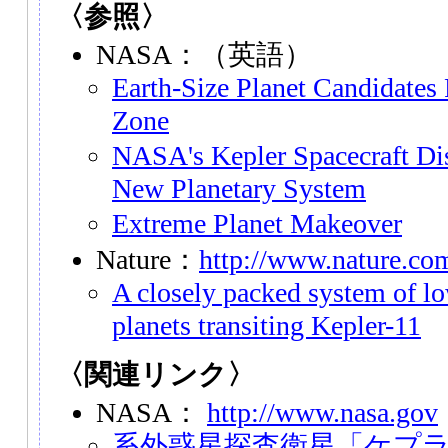
〈参照〉
NASA：（英語）
Earth-Size Planet Candidates
Zone
NASA's Kepler Spacecraft Dis
New Planetary System
Extreme Planet Makeover
Nature：
http://www.nature.co
A closely packed system of l
planets transiting Kepler-11
〈関連リンク〉
NASA：
http://www.nasa.gov
系外惑星探査衛星「ケプ