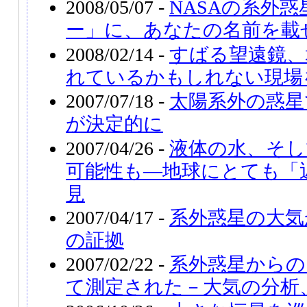
2008/05/07 -
NASAの系外
ー」に、あなたの名前を載
2008/02/14 -
すばる望遠鏡、
れているかもしれない現場
2007/07/18 -
太陽系外の惑星
が決定的に
2007/04/26 -
液体の水、そし
可能性も―地球にとても「
見
2007/04/17 -
系外惑星の大気
の証拠
2007/02/22 -
系外惑星からの
て測定された－大気の分析