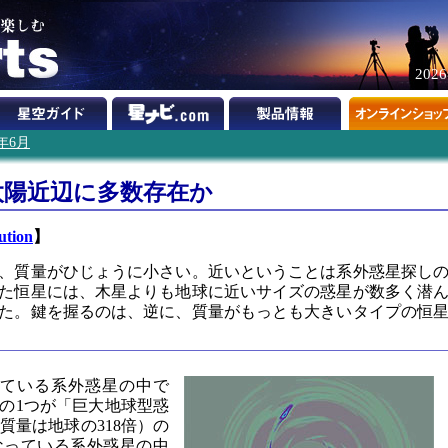
202
6年6月
太陽近辺に多数存在か
ution
】
、質量がひじょうに小さい。近いということは系外惑星探し
た恒星には、木星よりも地球に近いサイズの惑星が数多く潜
た。鍵を握るのは、逆に、質量がもっとも大きいタイプの恒
している系外惑星の中で
の1つが「巨大地球型惑
木星（質量は地球の318倍）の
なっている系外惑星の中