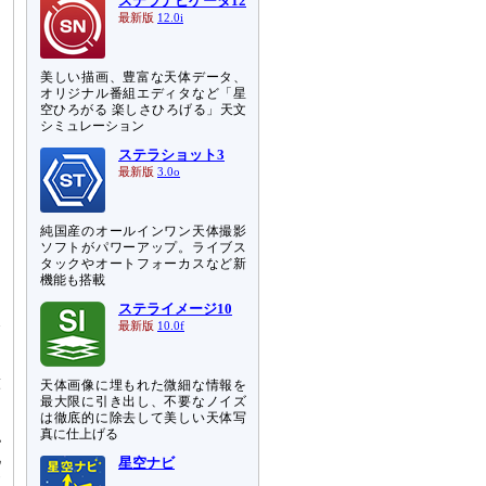
ステラナビゲータ12
最新版
12.0i
美しい描画、豊富な天体データ、
オリジナル番組エディタなど「星
空ひろがる 楽しさひろげる」天文
シミュレーション
ステラショット3
最新版
3.0o
純国産のオールインワン天体撮影
ソフトがパワーアップ。ライブス
タックやオートフォーカスなど新
機能も搭載
ステライメージ10
次
最新版
10.0f
効
、
球
天体画像に埋もれた微細な情報を
最大限に引き出し、不要なノイズ
は徹底的に除去して美しい天体写
認
真に仕上げる
地
星空ナビ
サ