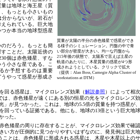
質量は地球と海王星（質
り、もっとも小さいもの
成は分からないが、岩石が
考えられている。巨大地
いつか本当の地球型惑星
質量が太陽の半分の赤色矮星で惑星ができ
いのだろう。もっとも簡
る様子のシミュレーション。円盤の中で青
い部分が密度が大きい。均一な円盤から
探すことだ。太陽近傍の
215年後の状態で、太陽系で言えば土星の
230個は赤色矮星、すな
軌道のあたりに、木星質量の惑星が4つ形
いう小さな星である。こ
成されようとしている。クリックで拡大
るか予想するのは重要
（提供：Alan Boss, Carnegie Alpha Cluster of
どうやって惑星が形成さ
workstations at DTM）
を回る惑星は、マイクロレンズ効果（
解説参照
）によって相
では、赤色矮星が遠くにある別の恒星の光をマイクロレンズ
光」が見つかった。これは、地球の5.5倍の質量を持つ惑星が
を回っている証拠である。他にも、地球の13倍という巨大地
かった。
赤色矮星の周りに存在することが、マイクロレンズ効果で確
きい方が圧倒的に見つかりやすいはずなのに、発見例は巨大
うことは、赤色矮星に形成される惑星は、木星や木星以上の