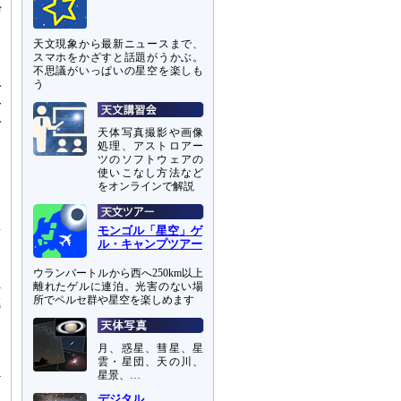
ぜ
天文現象から最新ニュースまで、
…
スマホをかざすと話題がうかぶ。
不思議がいっぱいの星空を楽しも
、
う
ガ
グ
ガ
天体写真撮影や画像
、
処理、アストロアー
ツのソフトウェアの
使いこなし方法など
し
をオンラインで解説
を
型
モンゴル「星空」ゲ
は
ル・キャンプツアー
ウランバートルから西へ250km以上
れ
離れたゲルに連泊。光害のない場
所でペルセ群や星空を楽しめます
成
と
月、惑星、彗星、星
雲・星団、天の川、
星景、…
デジタル