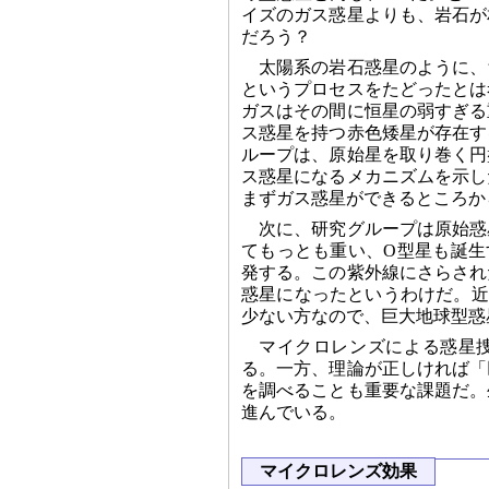
イズのガス惑星よりも、岩石が
だろう？
太陽系の岩石惑星のように、
というプロセスをたどったとは
ガスはその間に恒星の弱すぎる
ス惑星を持つ赤色矮星が存在す
ループは、原始星を取り巻く円
ス惑星になるメカニズムを示し
まずガス惑星ができるところか
次に、研究グループは原始惑
てもっとも重い、O型星も誕生
発する。この紫外線にさらされ
惑星になったというわけだ。近
少ない方なので、巨大地球型惑
マイクロレンズによる惑星
る。一方、理論が正しければ「
を調べることも重要な課題だ。
進んでいる。
マイクロレンズ効果