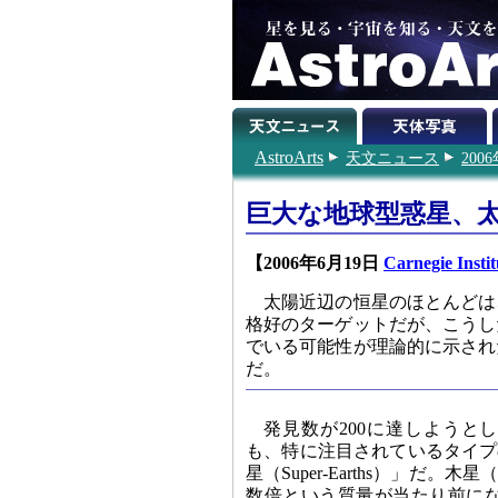
AstroArts
天文ニュース
200
巨大な地球型惑星、
【2006年6月19日
Carnegie Instit
太陽近辺の恒星のほとんどは
格好のターゲットだが、こうし
でいる可能性が理論的に示され
だ。
発見数が200に達しようと
も、特に注目されているタイプ
星（Super-Earths）」だ。
数倍という質量が当たり前に