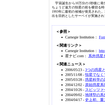
宇宙誕生から10万分の1秒後に
ちょうど遠方の恒星の前を横切る時
1993年に最初の候補が発見され
出を目的としたサーベイが実施され
＜参照＞
Carnegie Institution：
Form
＜関連リンク＞
Carnegie Institution：
http
星ナビ.com：
系外惑星
＜関連ニュース＞
2006/05/23 -
3つの惑星
2005/11/08 -
恒星でなく
2005/03/28 -
惑星科学の
2004/12/02 -
原始惑星系
2004/10/26 -
スピッツァ
2004/09/02 -
地球型の系
2004/04/17 -
史上初、重