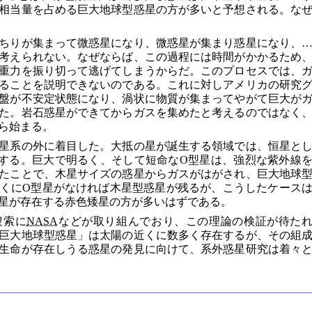
相当量を占める巨大地球型惑星の方が多いと予想される。な
ちりが集まって微惑星になり、微惑星が集まり惑星になり、
考えられない。なぜならば、この過程には時間がかかるため
重力を振り切って逃げてしまうからだ。このプロセスでは、
ることを説明できないのである。これに対しアメリカの研究
盤が不安定状態になり、渦状に物質が集まってやがて巨大が
た。岩石惑星ができてからガスを集めたと考えるのではなく
ら始まる。
星系の外に着目した。大抵の星が誕生する領域では、恒星と
する。巨大で明るく、そして短命なO型星は、強烈な紫外線
たことで、木星サイズの惑星からガスがはがされ、巨大地球
くにO型星がなければ木星型惑星が残るが、こうしたケース
星が存在する赤色矮星の方が多いはずである。
捜索に
NASA
などが取り組んでおり、この理論の検証が待た
巨大地球型惑星」は太陽の近くに数多く存在するが、その組
生命が存在しうる惑星の発見に向けて、系外惑星研究は着々