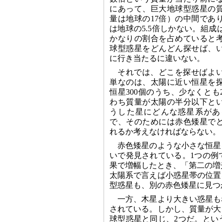
にあって、巨大地球型惑星の
量は地球の17倍）の中間であ
は地球の5.5倍しかない。組
かなりの割合を占めていると
球型惑星をどんどん探せば、
に行き当たるに違いない。
それでは、どこを探せばよ
単なのは、太陽に近い恒星を
恒星300個のうち、少なくとも
わち質量が太陽の半分以下と
うした星にどんな惑星系があ
で、そのためには赤色矮星で
れるか考えなければならない。
赤色矮星のような小さな恒星
いで発見されている。1つの例
果で増幅したとき、「第二の増
太陽系で言えば小惑星帯の位置
型惑星も、別の赤色矮星に見つ
一方、木星より大きい惑星も
されている。しかし、質量が大
球型惑星と同じ、2つだ。とい