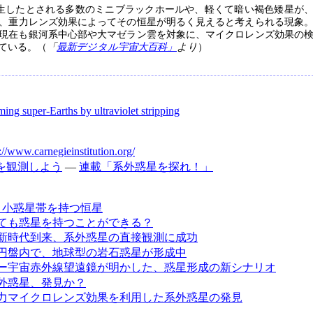
発生したとされる多数のミニブラックホールや、軽くて暗い褐色矮星が
、重力レンズ効果によってその恒星が明るく見えると考えられる現象
た。現在も銀河系中心部や大マゼラン雲を対象に、マイクロレンズ効果の
ている。（
「
最新デジタル宇宙大百科」
より
）
ing super-Earths by ultraviolet stripping
://www.carnegieinstitution.org/
を観測しよう
―
連載「系外惑星を探れ！」
と小惑星帯を持つ恒星
ても惑星を持つことができる？
新時代到来、系外惑星の直接観測に成功
円盤内で、地球型の岩石惑星が形成中
ー宇宙赤外線望遠鏡が明かした、惑星形成の新シナリオ
外惑星、発見か？
力マイクロレンズ効果を利用した系外惑星の発見