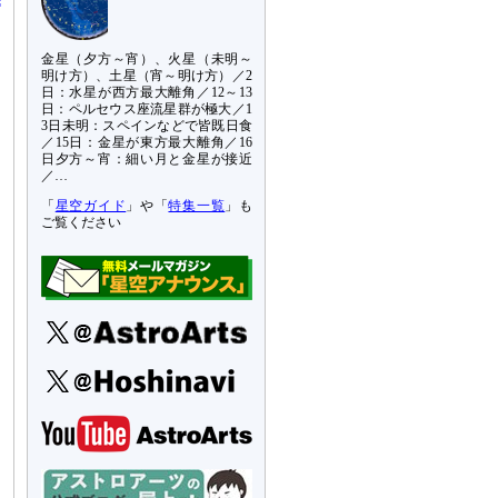
金星（夕方～宵）、火星（未明～
明け方）、土星（宵～明け方）／2
日：水星が西方最大離角／12～13
日：ペルセウス座流星群が極大／1
3日未明：スペインなどで皆既日食
／15日：金星が東方最大離角／16
日夕方～宵：細い月と金星が接近
／…
「
星空ガイド
」や「
特集一覧
」も
ご覧ください