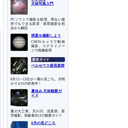
、
天体写真入門
。
検
PCソフトで撮影＆処理。明るい場
所でもできる星雲・星団撮影を初
歩から解説
惑星を撮影しよう
CMOSカメラで動画
撮影、ステライメー
ジで画像処理
ペルセウス座流星群
8月12～13日が一番の見ごろ。月明
かりゼロの好条件！
夏休み 天体観察ガ
イド
夏の大三角、天の川、流星群、星
空撮影。初級者向けの観察ガイド
8月の見どころ