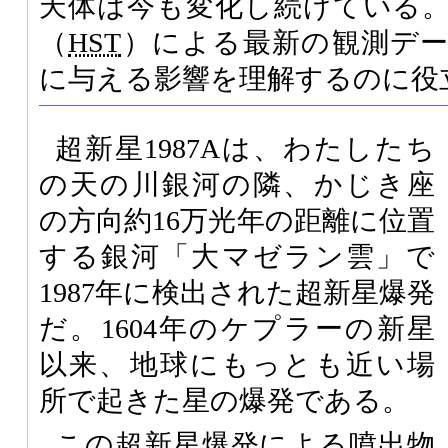
天体は今も変化し続けている
（
HST
）による最新の観測デー
に与える影響を理解するのに役
超新星1987Aは、わたしたち
の天の川銀河の隣、かじき座
の方向約16万光年の距離に位置
する銀河「大マゼラン雲」で
1987年に検出された超新星爆発
だ。1604年のケプラーの新星
以来、地球にもっとも近い場
所で起きた星の爆発である。
この超新星爆発による噴出物