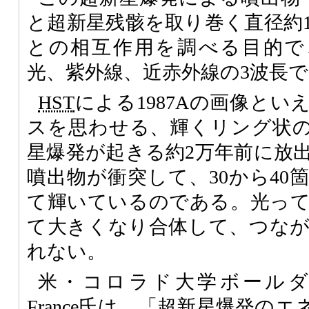
と超新星残骸を取り巻く直径約
との相互作用を調べる目的で
光、紫外線、近赤外線の3波長
HST
による1987Aの画像と
スを思わせる、輝くリング状
星爆発が起きる約2万年前に放
噴出物が衝突して、30から40
て輝いているのである。光っ
て大きくなり合体して、つな
れない。
米・コロラド大学ボールダー
France氏は、「超新星爆発の