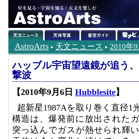
AstroArts
天文ニュース
2010年
ハッブル宇宙望遠鏡が追う、超
撃波
【2010年9月6日
Hubblesite
】
超新星1987Aを取り巻く直径
構造は、爆発前に放出された
突っ込んでガスが熱せられ輝