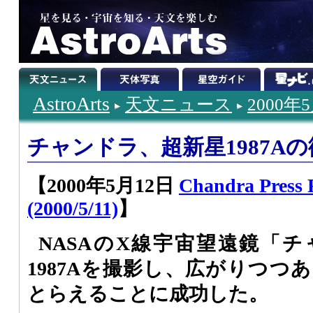
AstroArts
天文ニュース
2000年
チャンドラ、超新星1987A
【2000年5月12日
Chandra Press
(2000/5/11)
】
NASAのX線宇宙望遠鏡「
1987Aを撮影し、広がりつつ
とらえることに成功した。