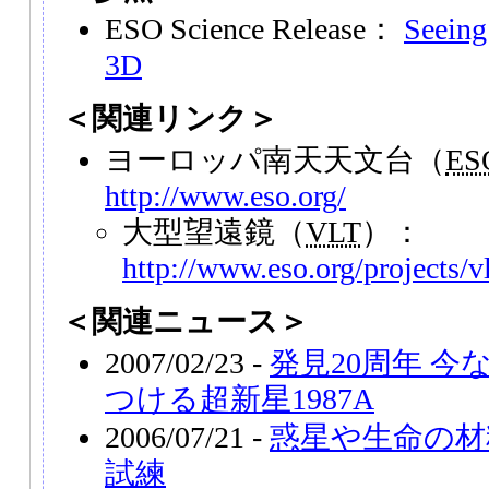
ESO Science Release：
Seeing
3D
＜関連リンク＞
ヨーロッパ南天天文台（
ES
http://www.eso.org/
大型望遠鏡（
VLT
）：
http://www.eso.org/projects/vl
＜関連ニュース＞
2007/02/23 -
発見20周年 
つける超新星1987A
2006/07/21 -
惑星や生命の材
試練