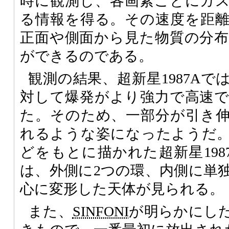
時に観測し、各画素ごとにガ
る情報を得る。その速度を距
正面や側面から見た物質の分
ができるのである。
観測の結果、超新星1987A
対して爆発がより強力で高速
た。そのため、一部分が引き
れるような姿になったようだ
どをもとに描かれた超新星198
は、外側に2つの環、内側に単
心に変形した天体が見られる。
また、
SINFONI
が明らかにし