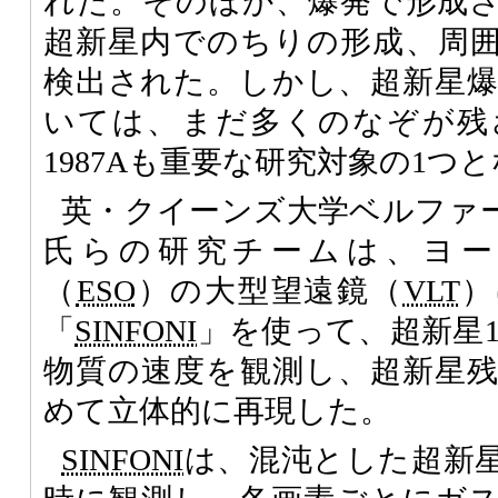
れた。そのほか、爆発で形成
超新星内でのちりの形成、周
検出された。しかし、超新星
いては、まだ多くのなぞが残
1987Aも重要な研究対象の1つ
英・クイーンズ大学ベルファースト校
氏らの研究チームは、ヨー
（
ESO
）の大型望遠鏡（
VLT
）
「
SINFONI
」を使って、超新星1
物質の速度を観測し、超新星
めて立体的に再現した。
SINFONI
は、混沌とした超新