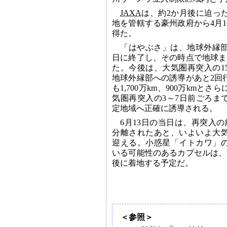
JAXA
は、約2か月後に迫っ
地を管轄する豪州政府から4月
得た。
「はやぶさ」は、地球外縁部
日に終了し、その時点で地球まで約
た。今後は、大気圏再突入の1
地球外縁部への誘導があと2回
も1,700万km、900万kmと
気圏再突入の3～7日前ごろま
定地域へ正確に誘導される。
6月13日の当日は、再突入
分離されたあと、いよいよ大
迎える。小惑星「イトカワ」
いる可能性のあるカプセルは、
後に着地する予定だ。
＜参照＞