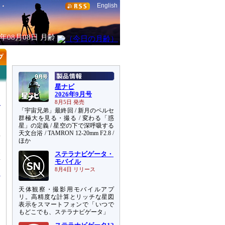
English
6年08月08日
月齢
星ナビ
2026年9月号
8月5日 発売
「宇宙兄弟」最終回 / 新月のペルセ
群極大を見る・撮る / 変わる「惑
星」の定義 / 星空の下で深呼吸する
天文台浴 / TAMRON 12-20mm F2.8 /
や
ほか
は
ステラナビゲータ・
区
モバイル
8月4日 リリース
天体観察・撮影用モバイルアプ
リ。高精度な計算とリッチな星図
表示をスマートフォンで「いつで
もどこでも、ステラナビゲータ」