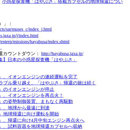
：
小惑星探査機「はやぶさ」搭載カプセルの地球帰還につい
C）」：
cts/sat/muses_c/index_j.html
.jaxa.jp/j/index.html
j/enterp/missions/hayabusa/index.shtml
」
帰還カウントダウン：
http://hayabusa.jaxa.jp/
集】日本の小惑星探査機「はやぶさ」
」、イオンエンジンの連続運転を完了
ラブル乗り越え、「はやぶさ」帰還の旅は続く
」のイオンエンジンが停止
」、イオンエンジンを再点火！
」の姿勢制御装置、まもなく再駆動
」、地球から最遠に到達
」地球帰還に向け運転を開始
」、帰還に向け4月中旬エンジン再点火へ
」、試料容器を地球帰還カプセルへ収納