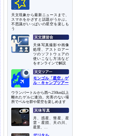
天文現象から最新ニュースまで、
スマホをかざすと話題がうかぶ。
不思議がいっぱいの星空を楽しも
う
天体写真撮影や画像
処理、アストロアー
ツのソフトウェアの
使いこなし方法など
をオンラインで解説
モンゴル「星空」ゲ
ル・キャンプツアー
ウランバートルから西へ250km以上
離れたゲルに連泊。光害のない場
所でペルセ群や星空を楽しめます
月、惑星、彗星、星
雲・星団、天の川、
星景、…
デジタル