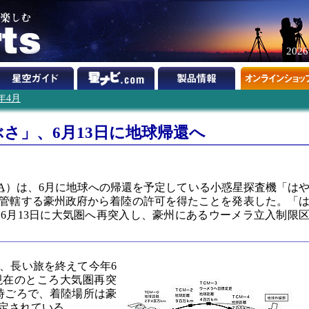
202
0年4月
さ」、6月13日に地球帰還へ
A
）は、6月に地球への帰還を予定している小惑星探査機「は
管轄する豪州政府から着陸の許可を得たことを発表した。「
6月13日に大気圏へ再突入し、豪州にあるウーメラ立入制限
、長い旅を終えて今年6
現在のところ大気圏再突
3時ごろで、着陸場所は豪
定されている。