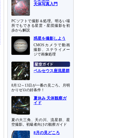
天体写真入門
PCソフトで撮影＆処理。明るい場
所でもできる星雲・星団撮影を初
歩から解説
惑星を撮影しよう
CMOSカメラで動画
撮影、ステライメー
ジで画像処理
ペルセウス座流星群
8月12～13日が一番の見ごろ。月明
かりゼロの好条件！
夏休み 天体観察ガ
イド
夏の大三角、天の川、流星群、星
空撮影。初級者向けの観察ガイド
8月の見どころ