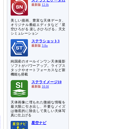
ステラナビゲータ12
最新版
12.0i
美しい描画、豊富な天体データ、
オリジナル番組エディタなど「星
空ひろがる 楽しさひろげる」天文
シミュレーション
ステラショット3
最新版
3.0o
純国産のオールインワン天体撮影
ソフトがパワーアップ。ライブス
タックやオートフォーカスなど新
機能も搭載
ステライメージ10
最新版
10.0f
天体画像に埋もれた微細な情報を
最大限に引き出し、不要なノイズ
は徹底的に除去して美しい天体写
真に仕上げる
星空ナビ