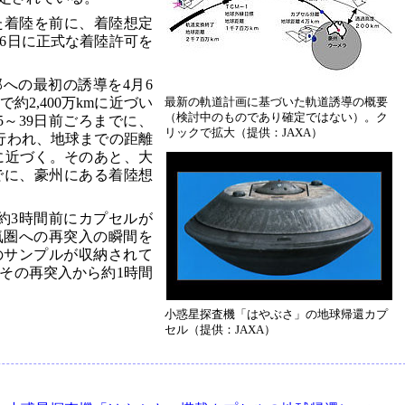
た着陸を前に、着陸想定
16日に正式な着陸許可を
への最初の誘導を4月6
2,400万kmに近づい
最新の軌道計画に基づいた軌道誘導の概要
（検討中のものであり確定ではない）。ク
5～39日前ごろまでに、
リックで拡大（提供：JAXA）
行われ、地球までの距離
さらに近づく。そのあと、大
でに、豪州にある着陸想
の約3時間前にカプセルが
気圏への再突入の瞬間を
のサンプルが収納されて
その再突入から約1時間
小惑星探査機「はやぶさ」の地球帰還カプ
セル（提供：JAXA）