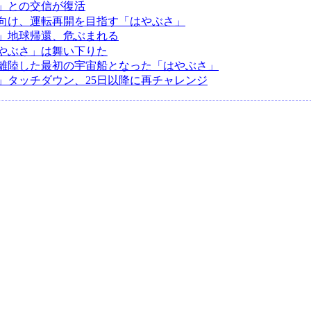
」との交信が復活
向け、運転再開を目指す「はやぶさ」
」地球帰還、危ぶまれる
やぶさ」は舞い下りた
離陸した最初の宇宙船となった「はやぶさ」
」タッチダウン、25日以降に再チャレンジ