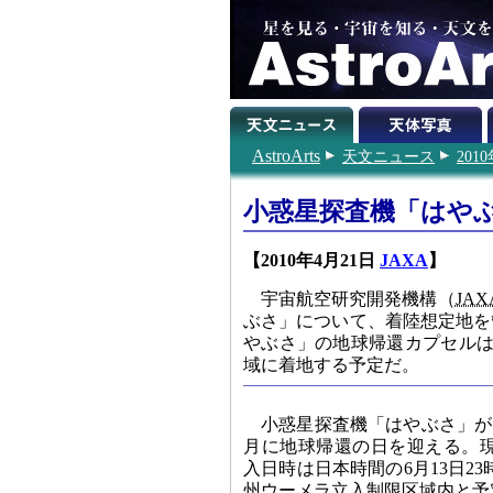
AstroArts
天文ニュース
201
小惑星探査機「はやぶ
【2010年4月21日
JAXA
】
宇宙航空研究開発機構（
JAX
ぶさ」について、着陸想定地を
やぶさ」の地球帰還カプセルは
域に着地する予定だ。
小惑星探査機「はやぶさ」が
月に地球帰還の日を迎える。
入日時は日本時間の6月13日2
州ウーメラ立入制限区域内と予