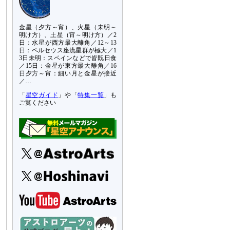
金星（夕方～宵）、火星（未明～
明け方）、土星（宵～明け方）／2
日：水星が西方最大離角／12～13
日：ペルセウス座流星群が極大／1
3日未明：スペインなどで皆既日食
／15日：金星が東方最大離角／16
日夕方～宵：細い月と金星が接近
／…
「
星空ガイド
」や「
特集一覧
」も
ご覧ください