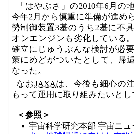
「はやぶさ」の2010年6月
今年2月から慎重に準備が進め
勢制御装置3基のうち2基に不
オンエンジンも劣化している
確立にじゅうぶんな検討が必
策にめどがついたとして、帰
なった。
なお
JAXA
は、今後も細心の
もって運用に取り組みたいとし
＜参照＞
宇宙科学研究本部 宇宙ニ