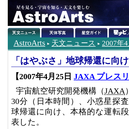
AstroArts
天文ニュース
2007年
「はやぶさ」地球帰還に向け
【2007年4月25日
JAXA プレス
宇宙航空研究開発機構（
JAXA
30分（日本時間）、小惑星探
球帰還に向け、本格的な運転
表した。