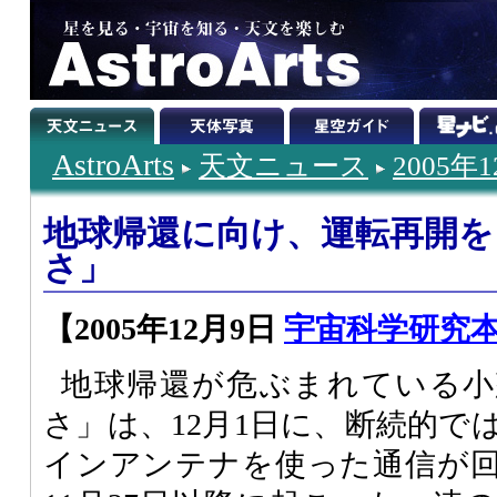
AstroArts
天文ニュース
2005年
地球帰還に向け、運転再開を
さ」
【2005年12月9日
宇宙科学研究本
地球帰還が危ぶまれている小
さ」は、12月1日に、断続的で
インアンテナを使った通信が