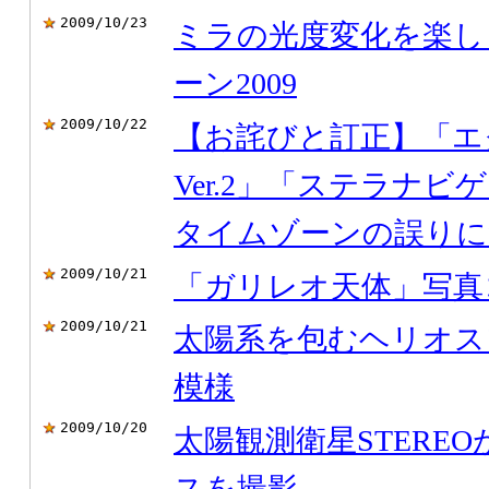
2009/10/23
ミラの光度変化を楽し
ーン2009
2009/10/22
【お詫びと訂正】「エ
Ver.2」「ステラナビゲ
タイムゾーンの誤りに
2009/10/21
「ガリレオ天体」写真
2009/10/21
太陽系を包むヘリオス
模様
2009/10/20
太陽観測衛星STERE
スを撮影