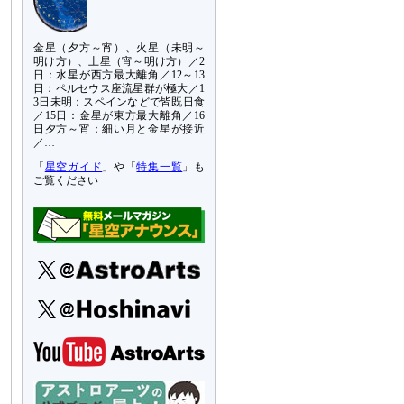
金星（夕方～宵）、火星（未明～
明け方）、土星（宵～明け方）／2
日：水星が西方最大離角／12～13
日：ペルセウス座流星群が極大／1
3日未明：スペインなどで皆既日食
／15日：金星が東方最大離角／16
日夕方～宵：細い月と金星が接近
／…
「
星空ガイド
」や「
特集一覧
」も
ご覧ください