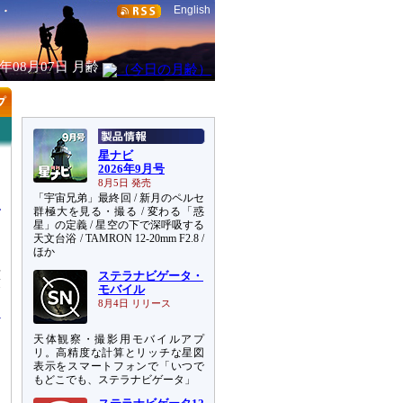
English
6年08月07日
月齢
星ナビ
2026年9月号
8月5日 発売
「宇宙兄弟」最終回 / 新月のペルセ
群極大を見る・撮る / 変わる「惑
星」の定義 / 星空の下で深呼吸する
天文台浴 / TAMRON 12-20mm F2.8 /
ほか
垣
ステラナビゲータ・
求
モバイル
8月4日 リリース
天体観察・撮影用モバイルアプ
リ。高精度な計算とリッチな星図
表示をスマートフォンで「いつで
もどこでも、ステラナビゲータ」