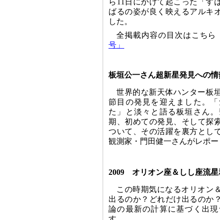
ら11日にかけて起こった「す
ばるの姿が良く映えるアルキ
した。
全掲載内容の目次はこちら
号」
板垣公一さん超新星発見への情
世界的な新天体ハンター板垣
節目の発見を迎えました。「
た」と淡々と語る板垣さん。
期、初めての発見、そして探
ついて、その活躍を裏方とし
観測家・門田健一さんがレポー
2009 オリオン座＆しし座流
この時期気になるオリオン
出るのか？どれだけ出るのか
論の最新の計算に基づく出現
す。