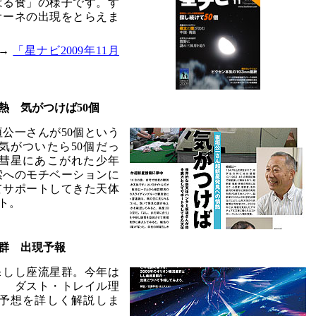
ばる食」の様子です。す
オーネの出現をとらえま
 →
「星ナビ2009年11月
熱 気がつけば50個
公一さんが50個という
気がついたら50個だっ
彗星にあこがれた少年
索へのモチベーションに
てサポートしてきた天体
ト。
星群 出現予報
＆しし座流星群。今年は
？ ダスト・トレイル理
予想を詳しく解説しま