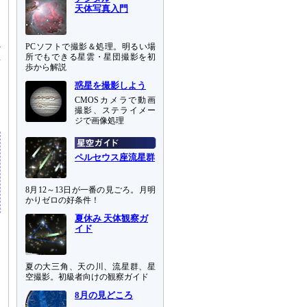
天体写真入門
PCソフトで撮影＆処理。明るい場
v
所でもできる星雲・星団撮影を初
緯
歩から解説
惑星を撮影しよう
CMOSカメラで動画
撮影、ステライメー
ジで画像処理
ペルセウス座流星群
8月12～13日が一番の見ごろ。月明
かりゼロの好条件！
夏休み 天体観察ガ
イド
夏の大三角、天の川、流星群、星
空撮影。初級者向けの観察ガイド
8月の見どころ