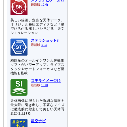
ステラナビゲータ12
最新版
12.0i
美しい描画、豊富な天体データ、
オリジナル番組エディタなど「星
空ひろがる 楽しさひろげる」天文
シミュレーション
ステラショット3
最新版
3.0o
純国産のオールインワン天体撮影
ソフトがパワーアップ。ライブス
タックやオートフォーカスなど新
機能も搭載
ステライメージ10
最新版
10.0f
天体画像に埋もれた微細な情報を
最大限に引き出し、不要なノイズ
は徹底的に除去して美しい天体写
真に仕上げる
星空ナビ