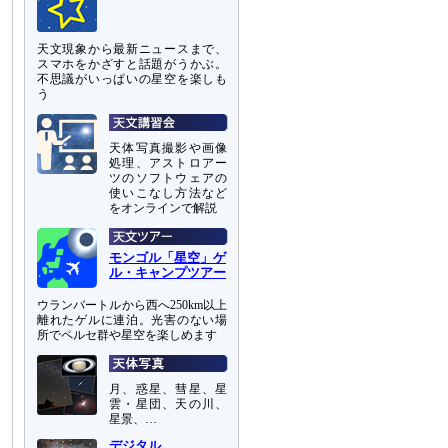
天文現象から最新ニュースまで、
スマホをかざすと話題がうかぶ。
不思議がいっぱいの星空を楽しも
う
天体写真撮影や画像
処理、アストロアー
ツのソフトウェアの
使いこなし方法など
をオンラインで解説
モンゴル「星空」ゲ
ル・キャンプツアー
ウランバートルから西へ250km以上
離れたゲルに連泊。光害のない場
所でペルセ群や星空を楽しめます
月、惑星、彗星、星
雲・星団、天の川、
星景、…
デジタル