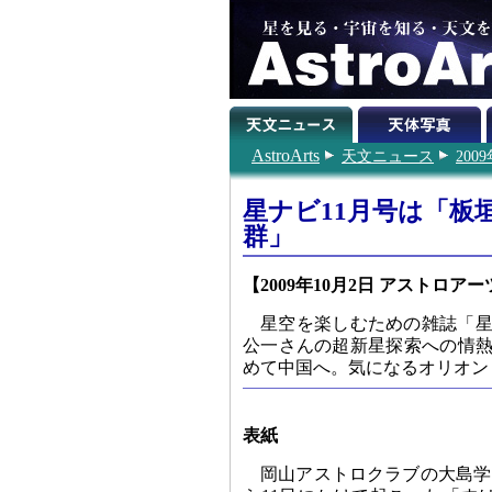
AstroArts
天文ニュース
200
星ナビ11月号は「板
群」
【2009年10月2日 アストロアー
星空を楽しむための雑誌「星ナ
公一さんの超新星探索への情熱
めて中国へ。気になるオリオン
表紙
岡山アストロクラブの大島学