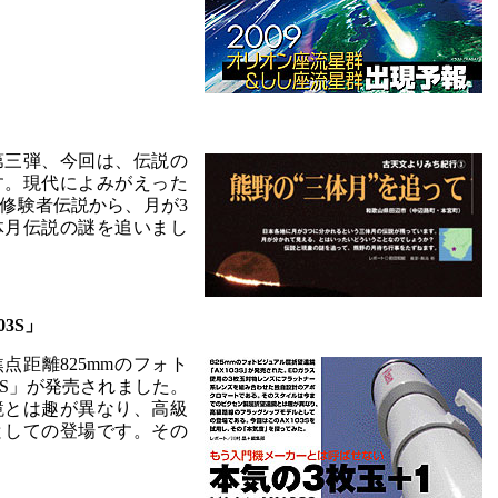
第三弾、今回は、伝説の
す。現代によみがえった
修験者伝説から、月が3
体月伝説の謎を追いまし
3S」
焦点距離825mmのフォト
3S」が発売されました。
鏡とは趣が異なり、高級
としての登場です。その