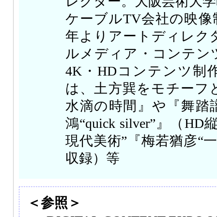
レクター。大阪芸術大学
ケーブルTV会社の映像制
年よりアートディレク
ルメディア・コンテン
4K・HDコンテンツ制
は、土方巽をモチーフ
水滴の時間』や『舞踏
鴻“quick silver”』（H
現代美術”『梅若猶彦“一
収録）等
＜参照＞