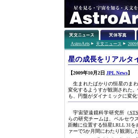
AstroArts
天文ニュース
200
星の成長をリアルタ
【2009年10月2日
JPL News
】
生まれたばかりの恒星のまわ
変化するようすが観測された。
も、円盤がダイナミックに変化
宇宙望遠鏡科学研究所（
STS
らの研究チームは、ペルセウス
距離に位置する恒星LRLL 31
ァーで5か月間にわたり観測し