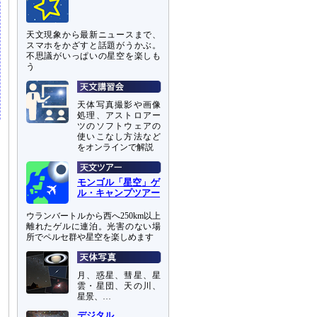
天文現象から最新ニュースまで、
スマホをかざすと話題がうかぶ。
不思議がいっぱいの星空を楽しも
う
天体写真撮影や画像
処理、アストロアー
ツのソフトウェアの
使いこなし方法など
をオンラインで解説
モンゴル「星空」ゲ
ル・キャンプツアー
ウランバートルから西へ250km以上
離れたゲルに連泊。光害のない場
所でペルセ群や星空を楽しめます
月、惑星、彗星、星
雲・星団、天の川、
星景、…
デジタル