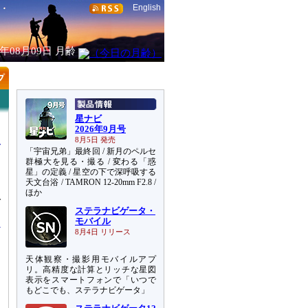
English
6年08月09日
月齢
星ナビ
2026年9月号
8月5日 発売
「宇宙兄弟」最終回 / 新月のペルセ
群極大を見る・撮る / 変わる「惑
星」の定義 / 星空の下で深呼吸する
天文台浴 / TAMRON 12-20mm F2.8 /
に
ほか
で
ステラナビゲータ・
モバイル
8月4日 リリース
天体観察・撮影用モバイルアプ
リ。高精度な計算とリッチな星図
表示をスマートフォンで「いつで
もどこでも、ステラナビゲータ」