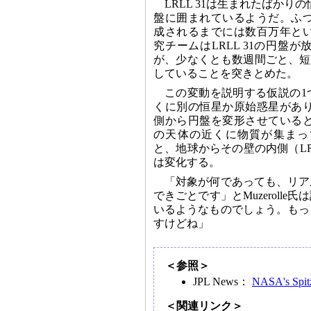
LRLL 31は生まれたばか
盤に囲まれているようだ。ふ
成されるまでには数百万年と
究チームはLRLL 31の円盤
が、少なくとも数週間ごと、短
していることを突きとめた。
この変動を説明する仮説の1つ
くに別の恒星か原始惑星があ
側から円盤を変形させている
の天体の近くに物質が集まっ
と、地球からその壁の内側（LR
は変化する。
「対象が何であっても、リア
できごとです」とMuzerol
いるようなものでしょう。もっ
すけどね」
＜参照＞
JPL News：
NASA's Spitz
＜関連リンク＞