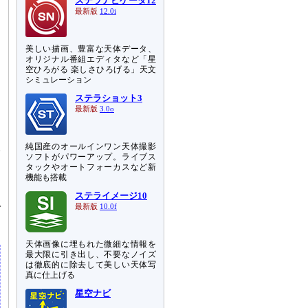
ステラナビゲータ12
最新版
12.0i
美しい描画、豊富な天体データ、
オリジナル番組エディタなど「星
空ひろがる 楽しさひろげる」天文
シミュレーション
ステラショット3
最新版
3.0o
線
純国産のオールインワン天体撮影
ソフトがパワーアップ。ライブス
タックやオートフォーカスなど新
機能も搭載
る
て
ステライメージ10
で
最新版
10.0f
天体画像に埋もれた微細な情報を
最大限に引き出し、不要なノイズ
は徹底的に除去して美しい天体写
真に仕上げる
星空ナビ