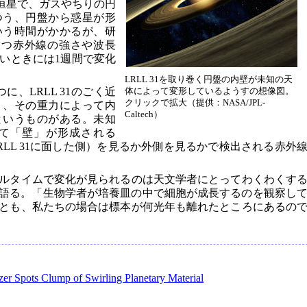
りの恒星で、ガスやちりの円
つう、円盤から惑星が形
いう時間がかかるが、研
が放つ赤外線の強さや波長
いときには1週間で変化
LRLL 31を取り巻く円盤の内壁が未知の天
に、LRLL 31のごく近
体によって変形しているようすの想像図。
クリックで拡大（提供：NASA/JPL-
り、その重力によって内
Caltech）
というものがある。未知
て「壁」が形成される
LL 31に面した側）を見るか外側を見るかで検出される赤外
ルタイムで変化が見られるのは天文学者にとってわくわくす
le氏は語る。「生物学者が培養皿の中で細胞が成長するのを観察し
とも、私たちの場合は標本が何光年も離れたところにあるの
er Spots Clump of Swirling Planetary Material