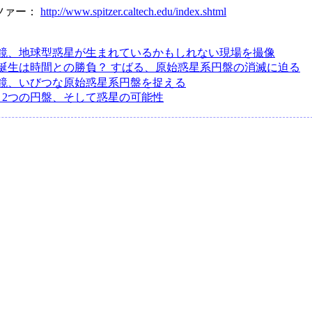
ツァー：
http://www.spitzer.caltech.edu/index.shtml
鏡、地球型惑星が生まれているかもしれない現場を撮像
誕生は時間との勝負？ すばる、原始惑星系円盤の消滅に迫る
鏡、いびつな原始惑星系円盤を捉える
、2つの円盤、そして惑星の可能性