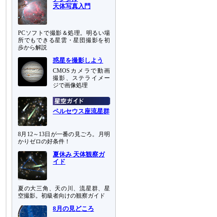
天体写真入門
PCソフトで撮影＆処理。明るい場
所でもできる星雲・星団撮影を初
歩から解説
惑星を撮影しよう
CMOSカメラで動画
撮影、ステライメー
ジで画像処理
ペルセウス座流星群
8月12～13日が一番の見ごろ。月明
かりゼロの好条件！
夏休み 天体観察ガ
イド
夏の大三角、天の川、流星群、星
空撮影。初級者向けの観察ガイド
8月の見どころ