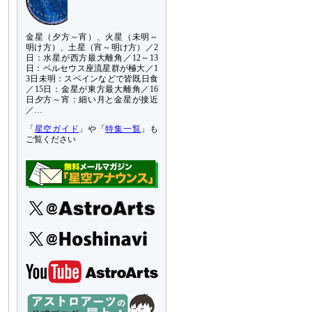
金星（夕方～宵）、火星（未明～
明け方）、土星（宵～明け方）／2
日：水星が西方最大離角／12～13
日：ペルセウス座流星群が極大／1
3日未明：スペインなどで皆既日食
／15日：金星が東方最大離角／16
日夕方～宵：細い月と金星が接近
／…
「
星空ガイド
」や「
特集一覧
」も
ご覧ください