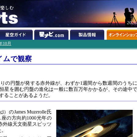
202
9年10月
イムで観察
りの円盤が発する赤外線が、わずか1週間から数週間のうち
恒星を囲む円盤の進化は一般に数百万年かかるが、その途中
することがあるようだ。
cl
）のJames Muzerolle氏
座の方向約1000光年の
を赤外線天文衛星スピッツ
た。