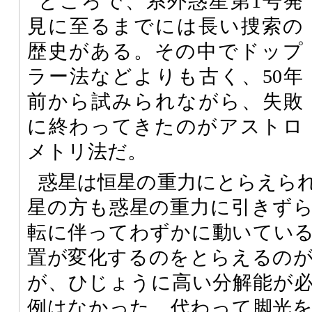
ところで、系外惑星第1号発
見に至るまでには長い捜索の
歴史がある。その中でドップ
ラー法などよりも古く、50年
前から試みられながら、失敗
に終わってきたのがアストロ
メトリ法だ。
惑星は恒星の重力にとらえら
星の方も惑星の重力に引きず
転に伴ってわずかに動いてい
置が変化するのをとらえるの
が、ひじょうに高い分解能が
例はなかった。代わって脚光