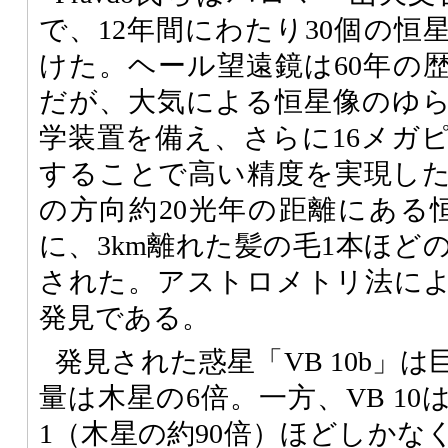
で、12年間にわたり30個の恒
けた。ヘール望遠鏡は60年の
だが、大気による恒星像のゆ
学装置を備え、さらに16メガピ
することで高い精度を実現し
の方向約20光年の距離にある恒
に、3km離れた髪の毛1本ほど
された。アストロメトリ法に
発見である。
発見された惑星「VB 10b」
量は木星の6倍。一方、VB 10
1（木星の約90倍）ほどしかな