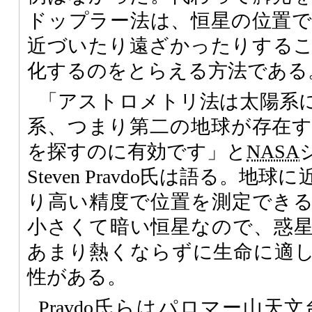
ドップラー法は、恒星の位置
近づいたり遠ざかったりする
化するのをとらえる方法である
「アストロメトリ法は太陽系
系、つまり第二の地球が存在
を探すのに有効です」と
NASA
Steven Pravdo氏は語る。
り高い精度で位置を測定でき
小さくて暗い恒星なので、惑
あまり熱くならずに生命に適
性がある。
Pravdo氏らはパロマー山天