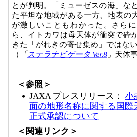
とが判明。「ミューゼスの海」な
た平坦な地域がある一方、地表の
が激しいこともわかった。さらに
ら、イトカワは母天体が衝突で砕
きた「がれきの寄せ集め」ではな
（
「
ステラナビゲータ Ver.8
」
天体
＜参照＞
JAXA プレスリリース：
小
面の地形名称に関する国際天
正式承認について
＜関連リンク＞