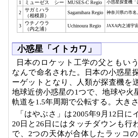
1
ミューゼス シー
MUSES-C Regio
小惑星探査機「
サガミハラ
2
Sagamihara Regio
神奈川県の市名
（相模原）
ウチノウラ
3
Uchinoura Regio
JAXA内之浦
（内之浦）
小惑星「イトカワ」
日本のロケット工学の父ともい
なんで命名された。日本の小惑星
ーゲットとなり、人類が探査機を
地球近傍小惑星の1つで、地球や火
軌道を1.5年周期で公転する。大きさは0.5
「はやぶさ」は2005年9月12日
20日と26日にはタッチダウンも
で、2つの天体が合体したラッコ