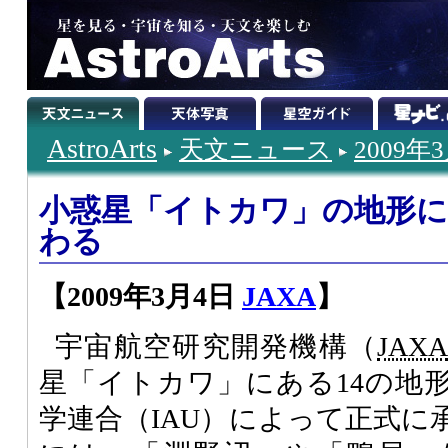
AstroArts
天文ニュース
2009年
小惑星「イトカワ」の地形に
わる
【2009年3月4日
JAXA
】
宇宙航空研究開発機構（
JAX
星「イトカワ」にある14の地
学連合（IAU）によって正式に