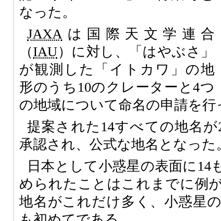
なった。
JAXA
は国際天文学連合
（
IAU
）に対し、「はやぶさ」
が観測した「イトカワ」の地
形のうち10のクレーターと4つ
の地域について命名の申請を行
提案された14すべての地名が2
承認され、公式な地名となった
日本として小惑星の表面に14
められたことはこれまでに例
地名がこれだけ多く、小惑星
も初めてである。