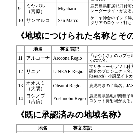
ミヤバル
鹿児島県肝属郡肝付町
9
Miyabaru
レーダーサイトがある
（宮原）
ケニヤ沖合のインド洋
10
サンマルコ
San Marco
タリアのロケット打ち
《地域につけられた名称とそ
地名
英文表記
「はやぶさ」のカプセ
11
アルコーナ
Arcoona Regio
くの地名。
マサチューセッツ工科
12
リニア
LINEAR Regio
研究のプロジェクト名。（Linco
Research）小惑星イ
オオスミ
13
Ohsumi Regio
鹿児島県の半島名。JA
（大隅）
ヨシノブ
鹿児島県熊毛郡南種子町
14
Yoshinobu Regio
ロケット発射場がある
（吉信）
《既に承認済みの地域名称》
地名
英文表記