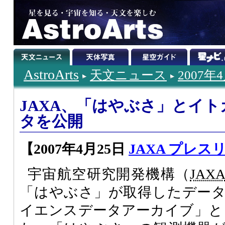
AstroArts
天文ニュース
2007年
JAXA、「はやぶさ」とイ
タを公開
【2007年4月25日
JAXA プレス
宇宙航空研究開発機構（
JAX
「はやぶさ」が取得したデー
イエンスデータアーカイブ」とし