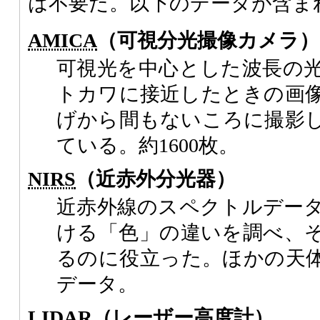
は不要だ。以下のデータが含ま
AMICA
（可視分光撮像カメラ）
可視光を中心とした波長の
トカワに接近したときの画
げから間もないころに撮影
ている。約1600枚。
NIRS
（近赤外分光器）
近赤外線のスペクトルデー
ける「色」の違いを調べ、
るのに役立った。ほかの天体
データ。
LIDAR
（レーザー高度計）