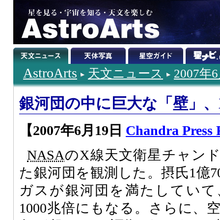
AstroArts
天文ニュース
2007年
銀河団の中に巨大な「壁」、
【2007年6月19日
Chandra Press
NASA
のX線天文衛星チャンド
た銀河団を観測した。摂氏1億7
ガスが銀河団を満たしていて
1000兆倍にもなる。さらに、