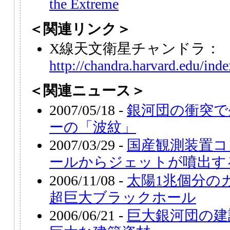
the Extreme
＜関連リンク＞
X線天文衛星チャンドラ：
http://chandra.harvard.edu/ind
＜関連ニュース＞
2007/05/18 -
銀河団の衝突で
ーの「波紋」
2007/03/29 -
国産観測装置コ
ールからジェットが噴出す
2006/11/08 -
太陽1兆個分の
超巨大ブラックホール
2006/06/21 -
巨大銀河団の建