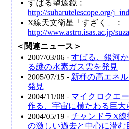
すばる望遠鏡：
http://subarutelescope.org/j_in
X線天文衛星「すざく」：
http://www.astro.isas.ac.jp/suz
＜関連ニュース＞
2007/03/06 -
すばる、銀河
る謎の水素ガス雲を発見
2005/07/15 -
新種の高エネル
発見
2004/11/08 -
マイクロクエ
作る、宇宙に横たわる巨大
2004/05/19 -
チャンドラX線
の激しい過去と中心に潜む