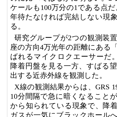
ケールも100万分の1である点だ
年待たなければ完結しない現
る。
研究グループが2つの観測装
座の方向4万光年の距離にある「GRS
ばれるマイクロクエーサーだ
降着円盤を見る一方、すばる
出する近赤外線を観測した。
X線の観測結果からは、GRS 19
10分間隔で急に暗くなること
から知られている現象で、降
ガスが一気にブラックホール