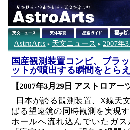
AstroArts
天文ニュース
2007年
国産観測装置コンビ、ブラ
ットが噴出する瞬間をとら
【2007年3月29日 アストロアー
日本が誇る観測装置、X線天
ばる望遠鏡の同時観測を実現
ホールへ流れ込んでいたガス