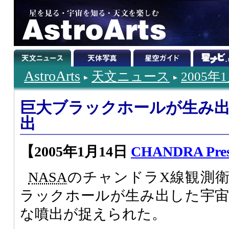
AstroArts
天文ニュース
2005年
巨大ブラックホールが生み
出
【2005年1月14日
CHANDRA Pres
NASA
のチャンドラX線観測
ラックホールが生み出した宇
な噴出が捉えられた。