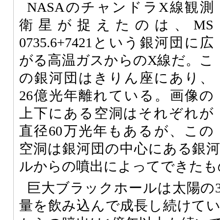
NASAのチャンドラX線観測
衛星が捉えたのは、MS
0735.6+7421という銀河団に広
がる高温ガスからのX線だ。こ
の銀河団はきりん座にあり、
26億光年離れている。画像の
上下にある空洞はそれぞれが
直径60万光年もあるが、この
空洞は銀河団の中心にある銀
ルからの噴出によってできたも
巨大ブラックホールは太陽の
量を飲み込んで成長し続けて