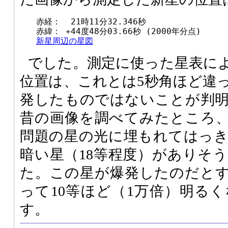
　　赤経：  21時11分32.346秒

　　赤緯： +44度48分03.66秒 (2000年分点)

新星周辺の星図
でした。測定に使った星表に
位置は、これとは5秒角ほど違
発したものではないことが判
昔の画像を調べてみたところ
問題の星の光に埋もれてはっ
暗い星（18等程度）がありそ
た。この星が爆発したのだと
って10等ほど（1万倍）明る
す。