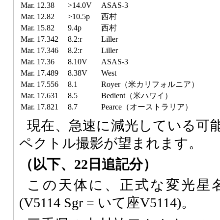
Mar. 12.38
>14.0V
ASAS-3
Mar. 12.82
>10.5p
西村
Mar. 15.82
9.4p
西村
Mar. 17.342
8.2:r
Liller
Mar. 17.346
8.2:r
Liller
Mar. 17.36
8.10V
ASAS-3
Mar. 17.489
8.38V
West
Mar. 17.556
8.1
Royer（米カリフォルニア）
Mar. 17.631
8.5
Bedient（米ハワイ）
Mar. 17.821
8.7
Pearce（オーストラリア）
現在、急速に減光している可
ペクトル撮影が望まれます。
（以下、22日追記分）
この天体に、正式な変光星
(V5114 Sgr = いて座V5114)。