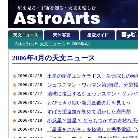
AstroArts
天文ニュース
2006年4月
2006年4月の天文ニュース
2006/04/28
土星の衛星エンケラドス、生命探しの候
2006/04/28
シュワスマン・ワハマン第3彗星、分裂
2006/04/27
地球に接近するシュヴァスマン・ヴァハ
2006/04/21
とびっきり細い新月直後の月を見よう
2006/04/21
すばる望遠鏡が初めて明かした塵円盤
2006/04/19
小惑星？彗星？ どっちつかずの奇妙な天
2006/04/14
「星座をさがそ」を搭載した携帯電話「Vodaf