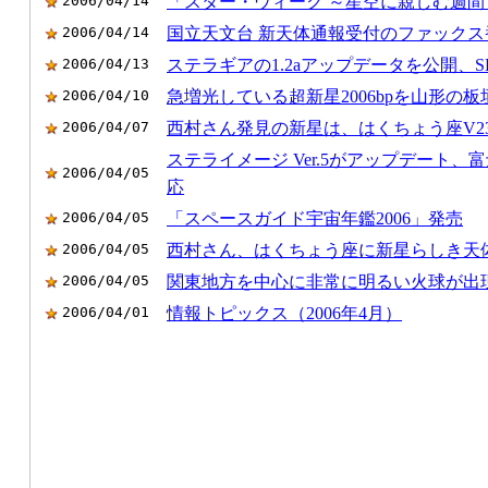
2006/04/14
「スター・ウィーク ～星空に親しむ週間～
2006/04/14
国立天文台 新天体通報受付のファックス
2006/04/13
ステラギアの1.2aアップデータを公開、SBI
2006/04/10
急増光している超新星2006bpを山形の
2006/04/07
西村さん発見の新星は、はくちょう座V23
ステライメージ Ver.5がアップデート、富士写
2006/04/05
応
2006/04/05
「スペースガイド宇宙年鑑2006」発売
2006/04/05
西村さん、はくちょう座に新星らしき天
2006/04/05
関東地方を中心に非常に明るい火球が出
2006/04/01
情報トピックス（2006年4月）