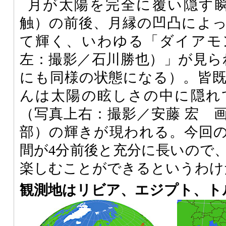
月が太陽を完全に覆い隠す瞬
触）の前後、月縁の凹凸によ
て輝く、いわゆる「ダイアモ
左：撮影／石川勝也）」が見ら
にも同様の状態になる）。皆
んは太陽の眩しさの中に隠れ
（写真上右：撮影／安藤 宏 
部）の輝きが現われる。今回
間が4分前後と充分に長いので
楽しむことができるというわけ
観測地はリビア、エジプト、ト