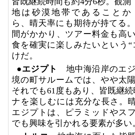
皆既継続時間も約4分6秒。観測
地は砂漠地帯であることか
ら、晴天率にも期待が持てる
間がかかり、ツアー料金も高
食を確実に楽しみたいという“
けだ。
●エジプト
地中海沿岸のエジ
境の町サルームでは、やや太
それでも61度もあり、皆既継続
ナを楽しむには充分な長さ。
エジプトは、ピラミッドやス
でも興味を引かれる要素が多い