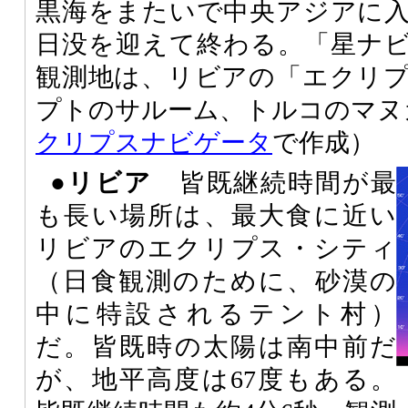
黒海をまたいで中央アジアに
日没を迎えて終わる。「星ナ
観測地は、リビアの「エクリ
プトのサルーム、トルコのマヌ
クリプスナビゲータ
で作成）
●リビア
皆既継続時間が最
も長い場所は、最大食に近い
リビアのエクリプス・シティ
（日食観測のために、砂漠の
中に特設されるテント村）
だ。皆既時の太陽は南中前だ
が、地平高度は67度もある。