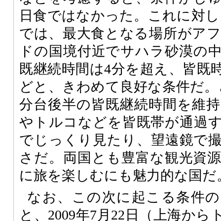
日食ではなかった。これに対し、
では、最大食となる場所がア
ドの国境付近でサハラ砂漠の
既継続時間は4分を超え、皆既時
どと、きわめて良好な条件だ。
分台後半の皆既継続時間を維
やトルコなどを皆既帯が通過
でじっくり見たり、望遠鏡で
さだ。両国とも豊富な観光資
に旅を楽しむにも魅力的な国だ
なお、この次に起こる条件の
と、2009年7月22日（上海か