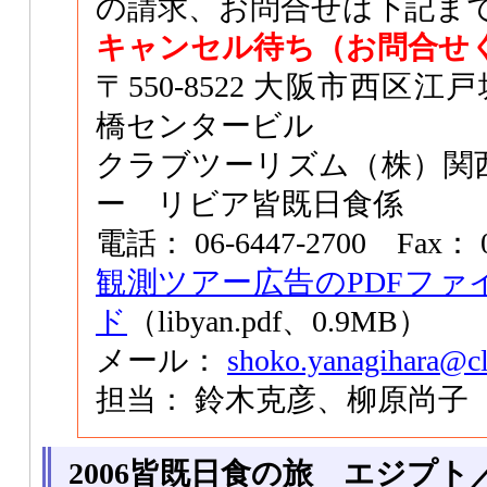
の請求、お問合せは下記まで
キャンセル待ち（お問合せ
〒550-8522 大阪市西区江
橋センタービル
クラブツーリズム（株）関
ー リビア皆既日食係
電話： 06-6447-2700 Fax： 0
観測ツアー広告のPDFファ
ド
（libyan.pdf、0.9MB）
メール：
shoko.yanagihara@cl
担当： 鈴木克彦、柳原尚子
2006皆既日食の旅 エジプ