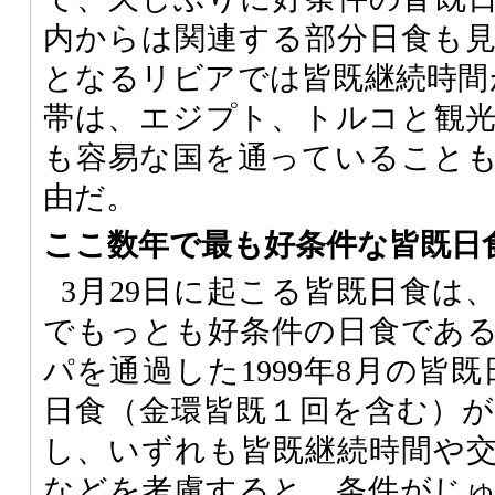
内からは関連する部分日食も
となるリビアでは皆既継続時間
帯は、エジプト、トルコと観
も容易な国を通っていること
由だ。
ここ数年で最も好条件な皆既日
3月29日に起こる皆既日食は
でもっとも好条件の日食であ
パを通過した1999年8月の皆
日食（金環皆既１回を含む）
し、いずれも皆既継続時間や
などを考慮すると、条件がじ