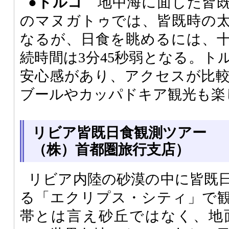
●トルコ
地中海に面した皆既
のマヌガトゥでは、皆既時の太
なるが、日食を眺めるには、
続時間は3分45秒弱となる。ト
安心感があり、アクセスが比
ブールやカッパドキア観光も楽
リビア皆既日食観測ツアー 
（株）首都圏旅行支店）
リビア内陸の砂漠の中に皆既
る「エクリプス・シティ」で
帯とは言え砂丘ではなく、地