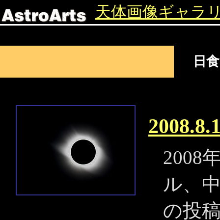
天体画像ギャラ
日
2008.
200
ル、
の投