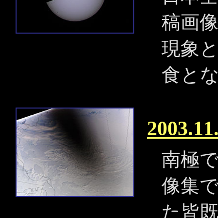
稿画
現象と
食と
2003.
南極
像集
た皆