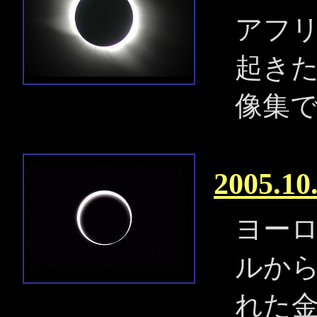
アフ
起き
像集
2005.
ヨー
ルか
れた