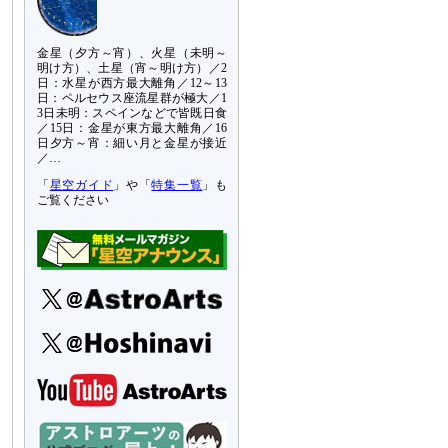
金星（夕方～宵）、火星（未明～
明け方）、土星（宵～明け方）／2
日：水星が西方最大離角／12～13
日：ペルセウス座流星群が極大／1
3日未明：スペインなどで皆既日食
／15日：金星が東方最大離角／16
日夕方～宵：細い月と金星が接近
／…
「
星空ガイド
」や「
特集一覧
」も
ご覧ください