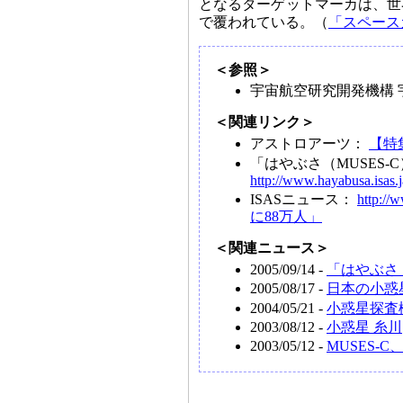
となるターゲットマーカは、世
で覆われている。（
「スペースガ
＜参照＞
宇宙航空研究開発機構
＜関連リンク＞
アストロアーツ：
【特
「はやぶさ（MUSES-
http://www.hayabusa.isas.j
ISASニュース：
http://
に88万人」
＜関連ニュース＞
2005/09/14 -
「はやぶさ
2005/08/17 -
日本の小惑
2004/05/21 -
小惑星探査
2003/08/12 -
小惑星 糸川
2003/05/12 -
MUSES-