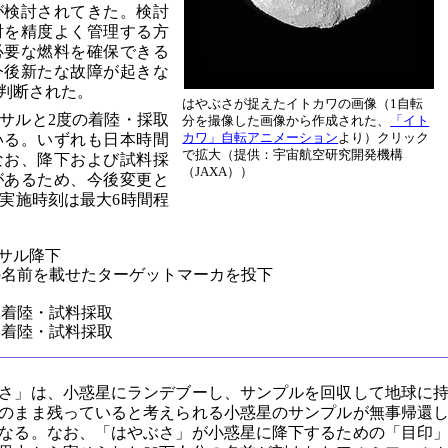
が検討されてきた。検討
射を精度よく管理する方
必要な燃料を確保できる
今後新たな故障が起きな
判断された。
はやぶさが捉えたイトカワの画像（1自転
サルと2度の着陸・採取
分を撮像した画像から作成された、
「イト
カワ」自転アニメーション
より）クリック
いる。いずれも日本時間
で拡大（提供：宇宙航空研究開発機構
なお、降下および試料採
（JAXA））
があるため、今後変更と
実施時刻は最大6時間程
サル降下

の名前を載せたターゲットマーカを投下

回着陸・試料採取

さ」は、小惑星にランデブーし、サンプルを回収して地球に
のまま残っていると考えられる小惑星のサンプルが無事帰還
なる。なお、「はやぶさ」が小惑星に降下するための「目印