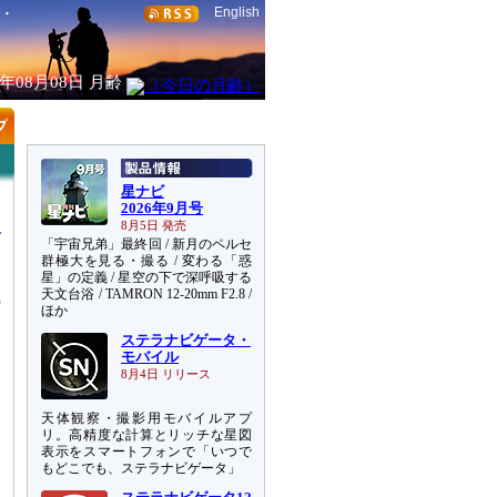
English
6年08月08日
月齢
星ナビ
2026年9月号
8月5日 発売
「宇宙兄弟」最終回 / 新月のペルセ
群極大を見る・撮る / 変わる「惑
星」の定義 / 星空の下で深呼吸する
天文台浴 / TAMRON 12-20mm F2.8 /
の
ほか
ト
ステラナビゲータ・
取
モバイル
8月4日 リリース
天体観察・撮影用モバイルアプ
リ。高精度な計算とリッチな星図
表示をスマートフォンで「いつで
もどこでも、ステラナビゲータ」