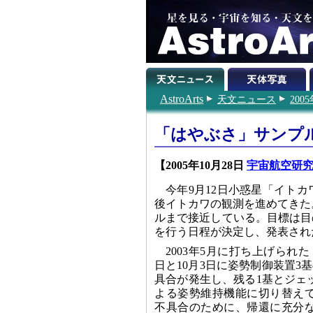
AstroArts
天文ニュース
200
「はやぶさ」サンプ
【2005年10月28日
宇宙航空研究
今年9月12日小惑星「イト
後イトカワの観測を進めてきた。
ルまで接近している。目標は目
を行う日程が決定し、発表され
2003年5月に打ち上げられ
日と10月3日に姿勢制御装置3
具合が発生し、残る1基とジェ
よる姿勢維持機能に切り替え
不具合のために、帰還に充分