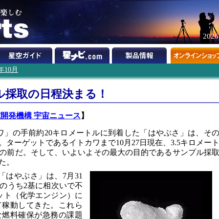
202
5年10月
ル採取の日程決まる！
開発機構 宇宙ニュース
】
カワ」の手前約20キロメートルに到着した「はやぶさ」は、そ
ターゲットであるイトカワまで10月27日現在、3.5キロメー
の前だ。そして、いよいよその最大の目的であるサンプル採
た。
た「はやぶさ」は、7月31
基のうち2基に相次いで不
ット（化学エンジン）に
て稼動してきた。これら
な燃料確保が急務の課題