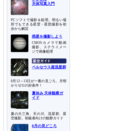
天体写真入門
PCソフトで撮影＆処理。明るい場
所でもできる星雲・星団撮影を初
歩から解説
惑星を撮影しよう
CMOSカメラで動画
撮影、ステライメー
ジで画像処理
ペルセウス座流星群
8月12～13日が一番の見ごろ。月明
かりゼロの好条件！
夏休み 天体観察ガ
イド
夏の大三角、天の川、流星群、星
空撮影。初級者向けの観察ガイド
8月の見どころ