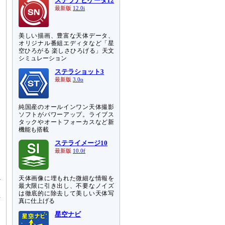
ステラナビゲータ12
最新版
12.0i
美しい描画、豊富な天体データ、
オリジナル番組エディタなど「星
空ひろがる 楽しさひろげる」天文
シミュレーション
ステラショット3
最新版
3.0o
純国産のオールインワン天体撮影
ソフトがパワーアップ。ライブス
タックやオートフォーカスなど新
機能も搭載
ステライメージ10
最新版
10.0f
天体画像に埋もれた微細な情報を
最大限に引き出し、不要なノイズ
は徹底的に除去して美しい天体写
持
真に仕上げる
し
星空ナビ
」