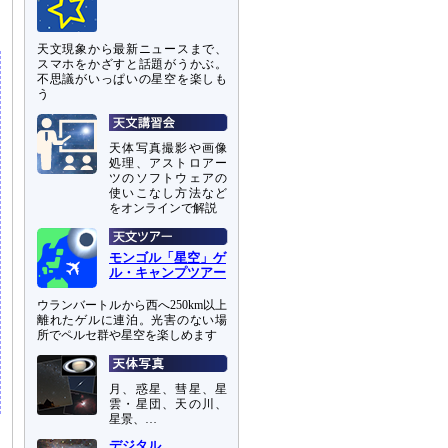
ム
天文現象から最新ニュースまで、
スマホをかざすと話題がうかぶ。
不思議がいっぱいの星空を楽しも
う
天体写真撮影や画像
処理、アストロアー
ツのソフトウェアの
使いこなし方法など
をオンラインで解説
モンゴル「星空」ゲ
ル・キャンプツアー
ウランバートルから西へ250km以上
離れたゲルに連泊。光害のない場
所でペルセ群や星空を楽しめます
月、惑星、彗星、星
雲・星団、天の川、
星景、…
デジタル