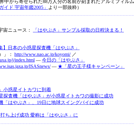
界中から寄せられた88万人分の名前が刻まれたアルミフィル
イド 宇宙年鑑2005」
より一部抜粋）
 宇宙ニュース：
「はやぶさ」サンプル採取の日程決まる！
集】日本の小惑星探査機「はやぶさ」
C）」：
http://www.nao.ac.jp/koyomi/
／
axa.jp/j/index.html
―
今日の「はやぶさ」
www.isas.jaxa.jp/ISASnews/
―
★「星の王子様キャンペーン」
」小惑星イトカワに到着
星探査機「はやぶさ」が小惑星イトカワの撮影に成功
機「はやぶさ」、19日に地球スイングバイに成功
C、打ち上げ成功 愛称は「はやぶさ」に