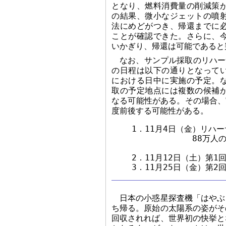
となり、燃料消費量の削減策
の結果、微小なジェットの噴
法にめどがつき、帰還までに
ことが確認できた。さらに、
いかぎり、帰還は可能であると
なお、サンプル採取のリハー
の日程は以下の通りとなって
における日中に実施の予定。
取の予定地点には複数の候補
なる可能性がある。その場合、
度前後する可能性がある。
    1．11月4日（金）リハー
　　　　　　　　　　88万人
    2．11月12日（土）第1
日本の小惑星探査機「はやぶ
ち帰る。原始の太陽系の姿がそ
回収されれば、世界初の快挙と