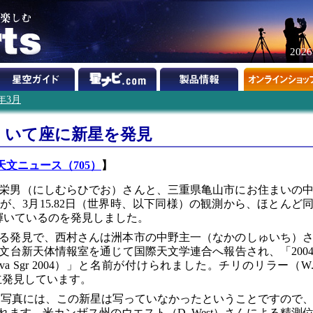
202
4年3月
、いて座に新星を発見
文ニュース（705）
】
栄男（にしむらひでお）さんと、三重県亀山市にお住まいの
、3月15.82日（世界時、以下同様）の観測から、ほとんど
輝いているのを発見しました。
る発見で、西村さんは洲本市の中野主一（なかのしゅいち）
文台新天体情報室を通じて国際天文学連合へ報告され、「200
 Nova Sgr 2004）」と名前が付けられました。チリのリラー（W
、独立発見しています。
した写真には、この新星は写っていなかったということですので
ます。米カンザス州のウエスト（D. West）さんによる精測