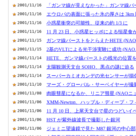
2001/11/16
「ガンマ線が見えなかった」ガンマ線バ
2001/11/16
エウロパの表面に張った氷の厚さは 3km
2001/11/16
小惑星衝突の可能性、従来の約 1/3 に
2001/11/16
11 月 23 日、小惑星ヒッポによる恒星
2001/11/15
ガンマ線バーストをとらえたHETE (NA
2001/11/15
2基のVLTによる光干渉実験に成功 (NAO
2001/11/14
HETE、ガンマ線バーストの残光の位置
2001/11/14
太陽観測天文台 SOHO、黒点の謎に迫る
2001/11/14
スーパーカミオカンデの光センサーが損
2001/11/10
マーズ・グローバル・サーベイヤーが撮
2001/11/08
肉眼彗星になるか、リニア彗星 (NAOニ
2001/11/06
XMM-Newton、ハッブル・ディープ・
2001/11/06
11 月 10 日、上尾天文台で星のつどいイ
2001/11/06
HST が紫外線波長で撮影した銀河
2001/11/06
ジェミニ望遠鏡で見た M87 銀河の中心部