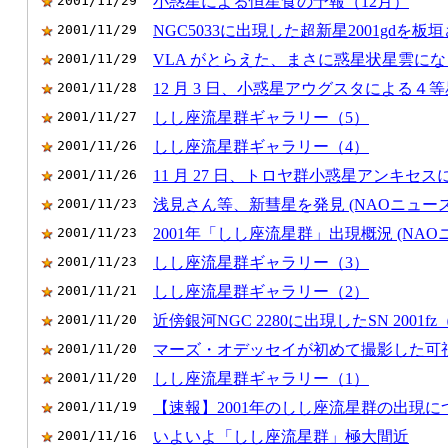
2001/11/29
小惑星による恒星食の予報（12月）
2001/11/29
NGC5033に出現した超新星2001gdを板
2001/11/29
VLA がとらえた、まさに惑星状星雲に
2001/11/28
12 月 3 日、小惑星アウグスタによる４
2001/11/27
しし座流星群ギャラリー（5）
2001/11/26
しし座流星群ギャラリー（4）
2001/11/26
11 月 27 日、トロヤ群小惑星アンキセ
2001/11/23
浅見さん等、新彗星を発見 (NAOニュース
2001/11/23
2001年「しし座流星群」出現概況 (NAO
2001/11/23
しし座流星群ギャラリー（3）
2001/11/21
しし座流星群ギャラリー（2）
2001/11/20
近傍銀河NGC 2280に出現したSN 2001f
2001/11/20
マーズ・オデッセイが初めて撮影した可
2001/11/20
しし座流星群ギャラリー（1）
2001/11/19
【速報】2001年のしし座流星群の出現につ
2001/11/16
いよいよ「しし座流星群」極大間近