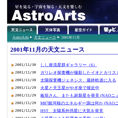
AstroArts
天文ニュース
2001年11月
2001年11月の天文ニュース
2001/11/30
しし座流星群ギャラリー（6）
2001/11/30
ガリレオ探査機が撮影したイオとカリス
2001/11/30
太陽探査機ジェネシス、最終軌道に入る
2001/11/29
火星と天王星がやぎ座で接近中
2001/11/29
板垣さん、またも超新星を発見 (NAOニ
2001/11/29
M87銀河核のエネルギー源は何か (NAO
2001/11/29
HST、太陽系外惑星に大気を発見