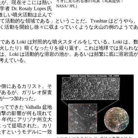
イオに見られる崖の写真（写真提供：
たが、現在そこには熱い
NASA / JPL）
. Rosaly Lopes 氏
最も激しい噴火活動は止んで
活動的な領域である」ということだ。Tvashtar はどうやら
く活動を開始し徐々に収まっていくような火山の例のようで
る Loki は対照的な噴火スタイルをしている。Loki は、
火したり）暗くなったりを繰り返す。これは地球では見られ
、Loki は活動的な溶岩の池か、あるいは頻繁に底に溶岩流
考えている。
外側にあるカリスト、そ
があるが、ガリレオ探査
が一つ加わった。
きた Valhalla 盆地
衝撃の影響が何も現れて
0 年代にアリゾナ州立大
ams 氏によって提唱された、カリ
たすというモデルに一致