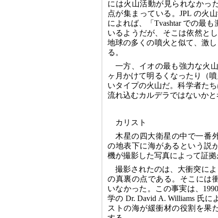
には火山活動が見られなかっ
点が集まっている。JPL の火山学者 Dr
によれば、「Tvashtar での
いるようだが、そこは依然として
地球の多くの噴火と似て、激し
る。
一方、イオの最も強力な火山であ
ヶ月かけて明るくなったり（噴
いタイプの火山だ。科学者たちは
流れ込むカルデラではないかと
カリスト
木星の四大衛星の中で一番
の地表下に海があるという説
機が撮影した写真によって証拠
撮影されたのは、大衝突によってで
の真裏の点である。そこには
いなかった。この事実は、199
学の Dr. David A. Willi
ストの海が緩衝材の役割を果
する。