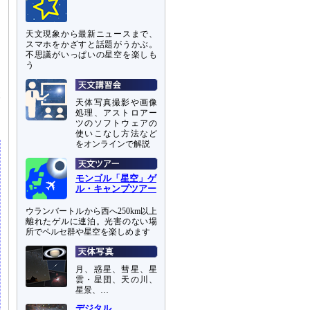
天文現象から最新ニュースまで、
スマホをかざすと話題がうかぶ。
て
不思議がいっぱいの星空を楽しも
う
月
伏
天体写真撮影や画像
ッ
処理、アストロアー
ツのソフトウェアの
使いこなし方法など
をオンラインで解説
モンゴル「星空」ゲ
ル・キャンプツアー
ウランバートルから西へ250km以上
離れたゲルに連泊。光害のない場
所でペルセ群や星空を楽しめます
月、惑星、彗星、星
雲・星団、天の川、
星景、…
デジタル