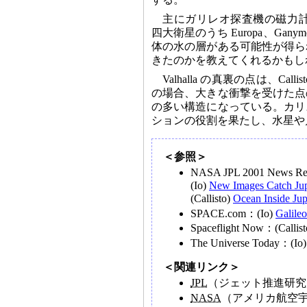
主にガリレオ探査機の磁力
四大衛星のうち Europa、Ganymed
体の水の層がある可能性が得ら
きたのかを教えてくれるかもし
Valhalla の真裏の点は、
の場合、大きな衝撃を受けた点
の多い構造になっている。カリ
ションの役割を果たし、水星や
＜参照＞
NASA JPL 2001 News Re
(Io)
New Images Catch Jupi
(Callisto)
Ocean Inside Ju
SPACE.com：(Io)
Galile
Spaceflight Now：(Callis
The Universe Today：(Io
＜関連リンク＞
JPL
（ジェット推進研
NASA
（アメリカ航空