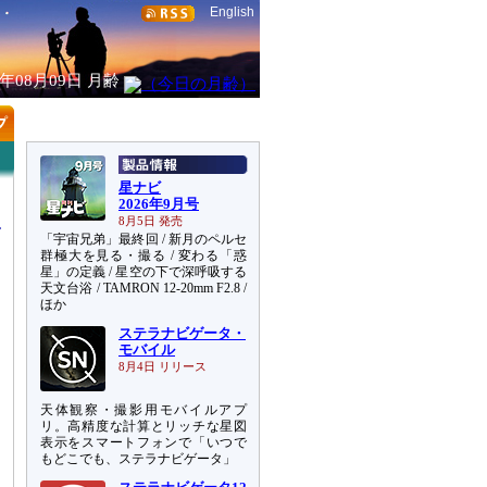
English
6年08月09日
月齢
星ナビ
2026年9月号
8月5日 発売
「宇宙兄弟」最終回 / 新月のペルセ
群極大を見る・撮る / 変わる「惑
星」の定義 / 星空の下で深呼吸する
天文台浴 / TAMRON 12-20mm F2.8 /
ス
ほか
ステラナビゲータ・
モバイル
8月4日 リリース
天体観察・撮影用モバイルアプ
リ。高精度な計算とリッチな星図
表示をスマートフォンで「いつで
もどこでも、ステラナビゲータ」