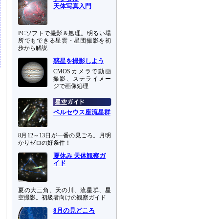
天体写真入門
PCソフトで撮影＆処理。明るい場
所でもできる星雲・星団撮影を初
歩から解説
惑星を撮影しよう
CMOSカメラで動画
撮影、ステライメー
ジで画像処理
ペルセウス座流星群
8月12～13日が一番の見ごろ。月明
かりゼロの好条件！
夏休み 天体観察ガ
イド
夏の大三角、天の川、流星群、星
空撮影。初級者向けの観察ガイド
8月の見どころ