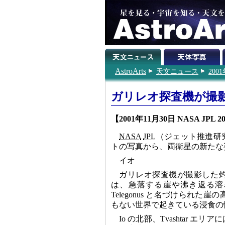
AstroArts
天文ニュース
200
ガリレオ探査機が撮
【2001年11月30日 NASA JPL 200
NASA
JPL
（ジェット推進研
トの写真から、両衛星の新たな
イオ
ガリレオ探査機が撮影した
は、急落する崖や沸き返る溶
Telegonus と名づけられた
もない世界で起きている浸食の
Io の北部、Tvashtar エリア