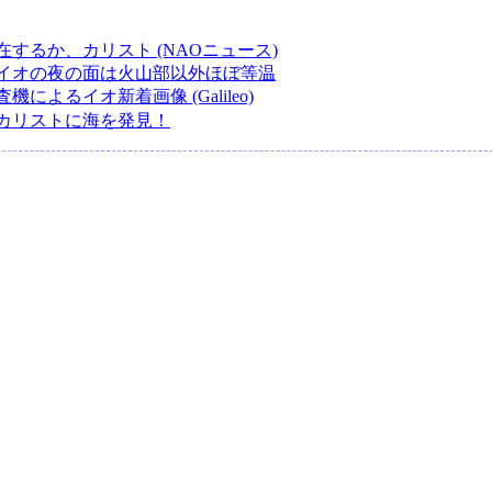
するか、カリスト (NAOニュース)
イオの夜の面は火山部以外ほぼ等温
機によるイオ新着画像 (Galileo)
カリストに海を発見！