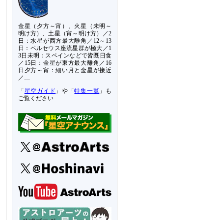
金星（夕方～宵）、火星（未明～
明け方）、土星（宵～明け方）／2
日：水星が西方最大離角／12～13
日：ペルセウス座流星群が極大／1
3日未明：スペインなどで皆既日食
／15日：金星が東方最大離角／16
日夕方～宵：細い月と金星が接近
／…
「
星空ガイド
」や「
特集一覧
」も
ご覧ください