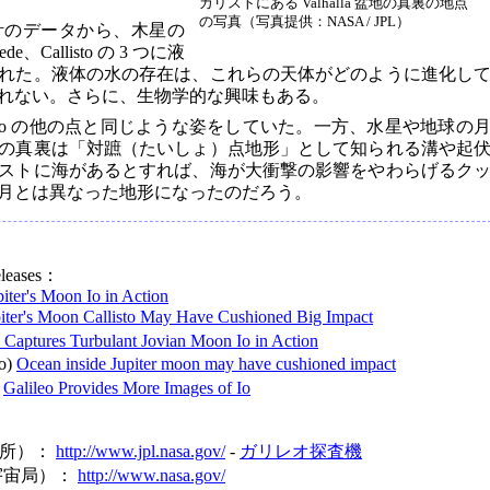
カリストにある Valhalla 盆地の真裏の地点
の写真（写真提供：NASA / JPL）
計のデータから、木星の
e、Callisto の 3 つに液
れた。液体の水の存在は、これらの天体がどのように進化し
れない。さらに、生物学的な興味もある。
Callisto の他の点と同じような姿をしていた。一方、水星や地球の
の真裏は「対蹠（たいしょ）点地形」として知られる溝や起
ストに海があるとすれば、海が大衝撃の影響をやわらげるク
月とは異なった地形になったのだろう。
leases：
ter's Moon Io in Action
piter's Moon Callisto May Have Cushioned Big Impact
o Captures Turbulant Jovian Moon Io in Action
to)
Ocean inside Jupiter moon may have cushioned impact
)
Galileo Provides More Images of Io
究所）：
http://www.jpl.nasa.gov/
-
ガリレオ探査機
宇宙局）：
http://www.nasa.gov/