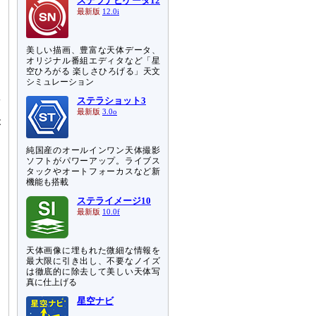
ステラナビゲータ12
最新版
12.0i
、
美しい描画、豊富な天体データ、
あ
オリジナル番組エディタなど「星
空ひろがる 楽しさひろげる」天文
シミュレーション
数
ステラショット3
な
最新版
3.0o
が
純国産のオールインワン天体撮影
ソフトがパワーアップ。ライブス
タックやオートフォーカスなど新
機能も搭載
ステライメージ10
最新版
10.0f
天体画像に埋もれた微細な情報を
最大限に引き出し、不要なノイズ
は徹底的に除去して美しい天体写
真に仕上げる
星空ナビ