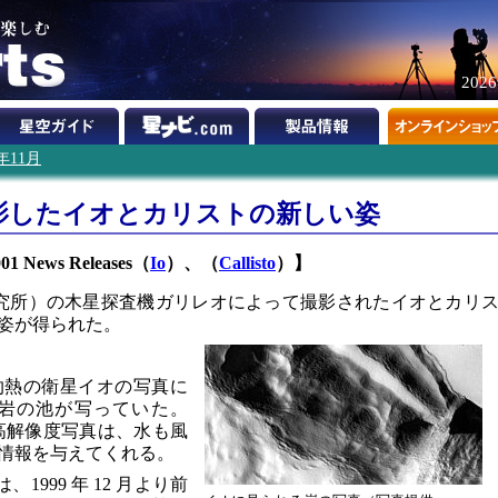
202
1年11月
影したイオとカリストの新しい姿
1 News Releases（
Io
）、（
Callisto
）】
究所）の木星探査機ガリレオによって撮影されたイオとカリ
姿が得られた。
灼熱の衛星イオの写真に
岩の池が写っていた。
崖の高解像度写真は、水も風
情報を与えてくれる。
には、1999 年 12 月より前