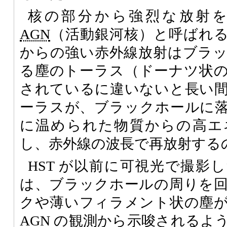
核の部分から強烈な放射
AGN
（活動銀河核）と呼ばれ
からの強い赤外線放射はブラ
る塵のトーラス（ドーナツ状
されているに違いないと長い
ーラスが、ブラックホールに
に温められた物質からの高エ
し、赤外線の波長で再放射する
HST が以前に可視光で撮影
は、ブラックホールの周りを
クや薄いフィラメント状の塵
AGN の観測から示唆されるよ