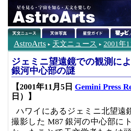
AstroArts
天文ニュース
2001年
ジェミニ望遠鏡での観測によっ
銀河中心部の謎
【2001年11月5日
Gemini Press Re
日）】
ハワイにあるジェミニ北望遠
撮影した M87 銀河の中心部