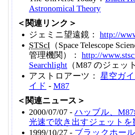
Astronomical Theory
＜関連リンク＞
ジェミニ望遠鏡：
http://ww
STScI
（Space Telescope Scie
管理機関）：
http://www.stsc
Searchlight
（M87 のジェッ
アストロアーツ：
星空ガイ
イド
-
M87
＜関連ニュース＞
2000/07/07 -
ハッブル、M8
光速で吹き出すジェットを
1999/10/27 -
ブラックホール