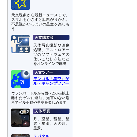
天文現象から最新ニュースまで、
スマホをかざすと話題がうかぶ。
不思議がいっぱいの星空を楽しも
う
天体写真撮影や画像
処理、アストロアー
ツのソフトウェアの
使いこなし方法など
をオンラインで解説
モンゴル「星空」ゲ
ル・キャンプツアー
ウランバートルから西へ250km以上
離れたゲルに連泊。光害のない場
所でペルセ群や星空を楽しめます
月、惑星、彗星、星
雲・星団、天の川、
星景、…
デジタル