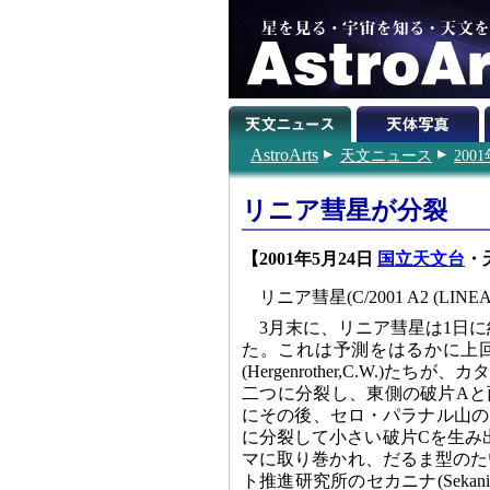
AstroArts
天文ニュース
200
リニア彗星が分裂
【2001年5月24日
国立天文台
・
リニア彗星(C/2001 A2 (
3月末に、リニア彗星は1日に約
た。これは予測をはるかに上回
(Hergenrother,C.W.
二つに分裂し、東側の破片Aと
にその後、セロ・パラナル山の口
に分裂して小さい破片Cを生み
マに取り巻かれ、だるま型のた
ト推進研究所のセカニナ(Sekani