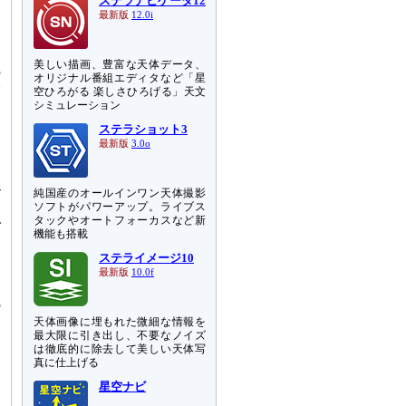
ステラナビゲータ12
わ
最新版
12.0i
チ
美しい描画、豊富な天体データ、
の
オリジナル番組エディタなど「星
末
空ひろがる 楽しさひろげる」天文
シミュレーション
し
ステラショット3
最新版
3.0o
こ
い
-
純国産のオールインワン天体撮影
に
ソフトがパワーアップ。ライブス
タックやオートフォーカスなど新
で
機能も搭載
を
ステライメージ10
最新版
10.0f
物
5
天体画像に埋もれた微細な情報を
最大限に引き出し、不要なノイズ
は徹底的に除去して美しい天体写
真に仕上げる
星空ナビ