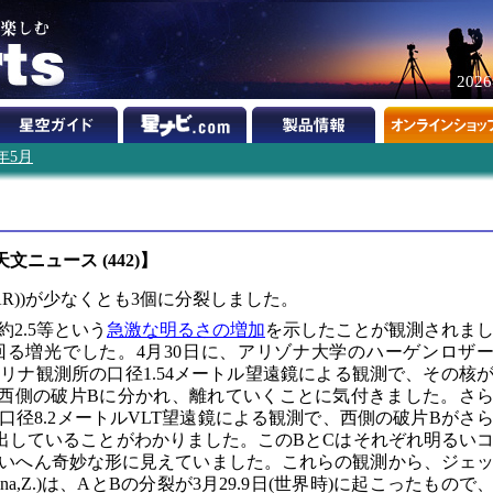
202
1年5月
天文ニュース (442)】
LINEAR))が少なくとも3個に分裂しました。
2.5等という
急激な明るさの増加
を示したことが観測されま
る増光でした。4月30日に、アリゾナ大学のハーゲンロザ
)たちが、カタリナ観測所の口径1.54メートル望遠鏡による観測で、その核
西側の破片Bに分かれ、離れていくことに気付きました。さ
径8.2メートルVLT望遠鏡による観測で、西側の破片Bがさ
出していることがわかりました。このBとCはそれぞれ明るい
いへん奇妙な形に見えていました。これらの観測から、ジェ
na,Z.)は、AとBの分裂が3月29.9日(世界時)に起こったもので