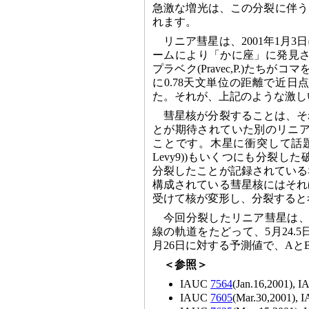
急激な増光は、この分裂に伴う
れます。
リニア彗星は、2001年1月
ームにより「かに座」に発見され
プラベク(Pravec,P.)た
に0.78天文単位の距離で近
た。それが、上記のような激し
彗星核が分裂することは、そ
とが期待されていた別のリニア
ことです。木星に衝突して話題になっ
Levy9))もいくつにも分裂した
分裂したことが記録されている
構成されている彗星核にはそれ
受けて核が変形し、分裂すると
今回分裂したリニア彗星は、
線の軌道をたどって、5月24.
月26日に対する予測値で、Aと
＜参照＞
IAUC
7564
(Jan.16,2001), 
IAUC
7605
(Mar.30,2001),