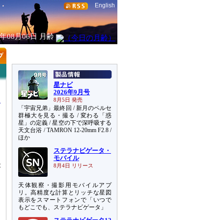
English
6年08月06日
月齢
星ナビ
2026年9月号
8月5日 発売
「宇宙兄弟」最終回 / 新月のペルセ
群極大を見る・撮る / 変わる「惑
星」の定義 / 星空の下で深呼吸する
天文台浴 / TAMRON 12-20mm F2.8 /
ほか
し
ステラナビゲータ・
ー
モバイル
が
8月4日 リリース
ら
天体観察・撮影用モバイルアプ
ら
リ。高精度な計算とリッチな星図
コ
表示をスマートフォンで「いつで
ッ
もどこでも、ステラナビゲータ」
、