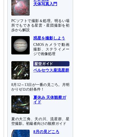
天体写真入門
PCソフトで撮影＆処理。明るい場
所でもできる星雲・星団撮影を初
歩から解説
惑星を撮影しよう
CMOSカメラで動画
撮影、ステライメー
ジで画像処理
ペルセウス座流星群
8月12～13日が一番の見ごろ。月明
かりゼロの好条件！
夏休み 天体観察ガ
イド
夏の大三角、天の川、流星群、星
空撮影。初級者向けの観察ガイド
8月の見どころ