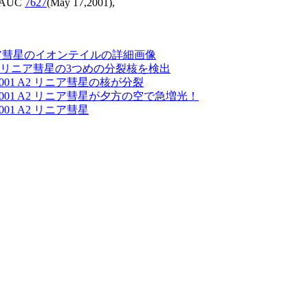
 IAUC
7627
(May 17,2001),
 リニア彗星のイオンテイルの詳細画像
01 A2 リニア彗星の3つめの分裂核を検出
2001 A2 リニア彗星の核が分裂
/2001 A2 リニア彗星が夕方の空で急増光！
001 A2 リニア彗星