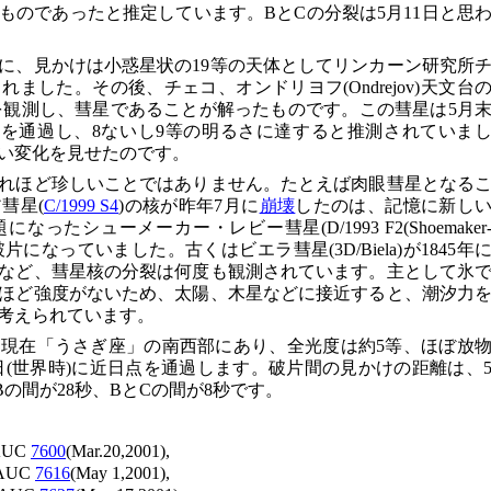
ものであったと推定しています。BとCの分裂は5月11日と思
3日に、見かけは小惑星状の19等の天体としてリンカーン研究所
ました。その後、チェコ、オンドリヨフ(Ondrejov)天文台
ちがコマを観測し、彗星であることが解ったものです。この彗星は5月
日点を通過し、8ないし9等の明るさに達すると推測されていま
い変化を見せたのです。
れほど珍しいことではありません。たとえば肉眼彗星となる
彗星(
C/1999 S4
)の核が昨年7月に
崩壊
したのは、記憶に新し
たシューメーカー・レビー彗星(D/1993 F2(Shoemaker
破片になっていました。古くはビエラ彗星(3D/Biela)が1845年
など、彗星核の分裂は何度も観測されています。主として氷
ほど強度がないため、太陽、木星などに接近すると、潮汐力
考えられています。
現在「うさぎ座」の南西部にあり、全光度は約5等、ほぼ放
5日(世界時)に近日点を通過します。破片間の見かけの距離は、
Bの間が28秒、BとCの間が8秒です。
IAUC
7600
(Mar.20,2001),
 IAUC
7616
(May 1,2001),