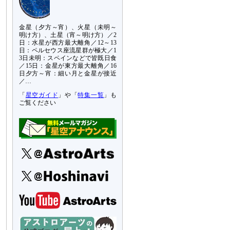
金星（夕方～宵）、火星（未明～
明け方）、土星（宵～明け方）／2
日：水星が西方最大離角／12～13
日：ペルセウス座流星群が極大／1
3日未明：スペインなどで皆既日食
／15日：金星が東方最大離角／16
日夕方～宵：細い月と金星が接近
／…
「
星空ガイド
」や「
特集一覧
」も
ご覧ください