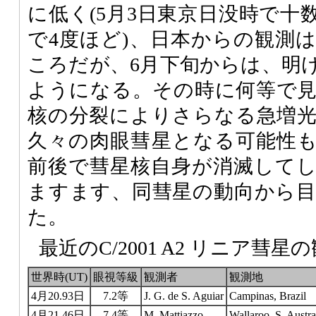
に低く(5月3日東京日没時で十
で4度ほど)、日本からの観測
ころだが、6月下旬からは、明
ようになる。その時に何等で
核の分裂によりさらなる急増
久々の肉眼彗星となる可能性
前後で彗星核自身が消滅して
ますます、同彗星の動向から
た。
最近のC/2001 A2 リニア彗
世界時(UT)
眼視等級
観測者
観測地
4月20.93日
7.2等
J. G. de S. Aguiar
Campinas, Brazil
4月21.46日
7.4等
M. Mattiazzo
Wallaroo, S. Austra