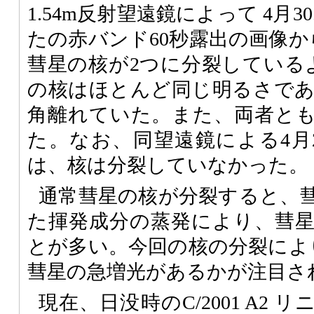
1.54m反射望遠鏡によって 4月30
たの赤バンド60秒露出の画像から、C
彗星の核が2つに分裂している
の核はほとんど同じ明るさであり
角離れていた。また、両者と
た。なお、同望遠鏡による4月24
は、核は分裂していなかった。
通常彗星の核が分裂すると、
た揮発成分の蒸発により、彗
とが多い。今回の核の分裂により、C
彗星の急増光があるかが注目さ
現在、日没時のC/2001 A2