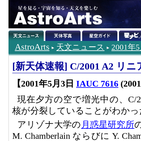
AstroArts
天文ニュース
2001年
[新天体速報] C/2001 A2
【2001年5月3日
IAUC 7616
(2001
現在夕方の空で増光中の、C/20
核が分裂していることがわかっ
アリゾナ大学の
月惑星研究所
の
M. Chamberlain ならびに Y. C