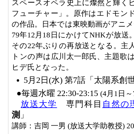
スペースオペラ史上に燦然と輝く
フューチャー」。原作はエドモンド
の作品。日本では東映動画がアニメ化し
79年12月18日にかけてNHKが放送
その22年ぶりの再放送となる。主
トンの声は広川太一郎氏、主題歌
ヒデ氏となった。
5月2日(水) 第7話「太陽系創
●毎週水曜 22:30-23:15
(4月1日～
放送大学
専門科目
自然の
測
」
講師：吉岡 一男 (放送大学助教授) 