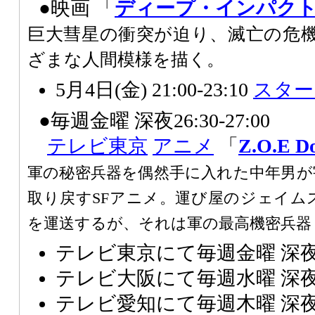
●映画 「
ディープ・インパク
巨大彗星の衝突が迫り、滅亡の危
ざまな人間模様を描く。
5月4日(金) 21:00-23:10
スター
●毎週金曜 深夜26:30-27:00
テレビ東京
アニメ
「
Z.O.E Do
軍の秘密兵器を偶然手に入れた中年男が
取り戻すSFアニメ。運び屋のジェイム
を運送するが、それは軍の最高機密兵器「D
テレビ東京にて毎週金曜 深夜26
テレビ大阪にて毎週水曜 深夜26
テレビ愛知にて毎週木曜 深夜26