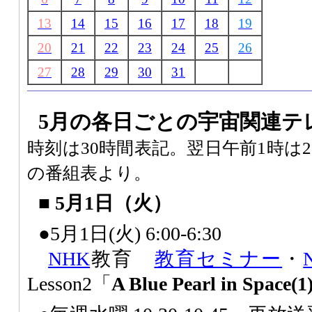
13
14
15
16
17
18
19
20
21
22
23
24
25
26
27
28
29
30
31
5月の各日ごとの宇宙関連テ
時刻は30時間表記。翌日午前1時は
の番組表より。
■ 5月1日（火）
●5月1日(火) 6:00-6:30
NHK
教育
教育セミナー
・
Lesson2「
A Blue Pearl in Space(1