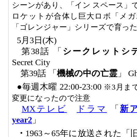
シーンがあり、「イン スペース」
ロケットが合体し巨大ロボ「メガ
「ゴレンジャー」シリーズで育っ
5月3日(木)
第38話 「
シークレットシ
Secret City
第39話 「
機械の中の亡霊
」 Gh
●毎週木曜 22:00-23:00
※3月ま
変更になったので注意
MXテレビ
ドラマ
「
新
year2
」
・
1963～65年に放送された「