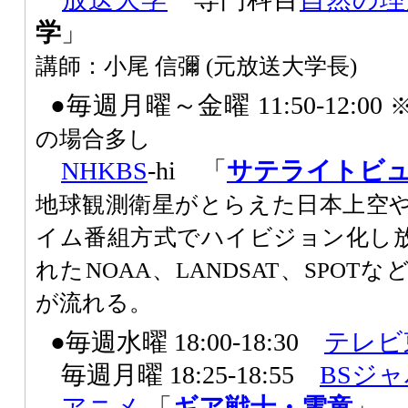
学
」
講師：小尾 信彌 (元放送大学長)
●毎週月曜～金曜 11:50-12:00
の場合多し
NHK
BS
-hi 「
サテライトビ
地球観測衛星がとらえた日本上空
イム番組方式でハイビジョン化し
れたNOAA、LANDSAT、SPO
が流れる。
●毎週水曜 18:00-18:30
テレビ
毎週月曜 18:25-18:55
BSジ
アニメ
「
ギア戦士・電童
」