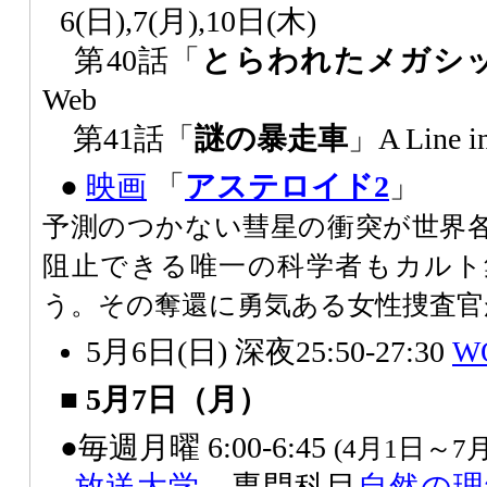
6(日),7(月),10日(木)
第40話「
とらわれたメガシ
Web
第41話「
謎の暴走車
」A Line in
●
映画
「
アステロイド2
」
予測のつかない彗星の衝突が世界
阻止できる唯一の科学者もカルト
う。その奪還に勇気ある女性捜査官
5月6日(日) 深夜25:50-27:30
W
■ 5月7日（月）
●毎週月曜 6:00-6:45
(4月1日～7月
放送大学
専門科目
自然の理