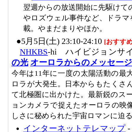
翌週からの放送開始に先駆けて
やロズウェル事件など、ドラマ
載。やまだまりやほか。
●5月5日(土) 23:10-24:10
[おすすめ
NHK
BS
-hi ハイビジョン
の光
オーロラからのメッセー
今年は11年に一度の太陽活動の最
ロラが大発生。日本からもたくさ
て北極圏に出かけた。最新鋭のス
ョンカメラで捉えたオーロラの映
しさに秘められた宇宙ロマンに迫
インターネットテレマップ