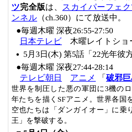
ツ
完全版
は、
スカイパーフェク
ンネル
（ch.360）にて放送中。
●毎週木曜 深夜26:55-27:50
日本テレビ
木曜レイトショー
5月3日(木) 第5話「22光年
●毎週木曜 深夜27:44-28:14
テレビ朝日
アニメ
「
破邪巨
世界を制圧した悪の軍団に3機の
年たちを描くSFアニメ。世界各国
空也たちは「ダンガイオー」に乗
王」を撃破する。