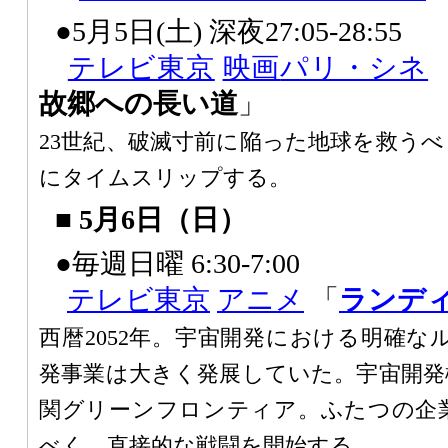
●5月5日(土) 深夜27:05-28:55
テレビ東京
映画
パリ・シネ
故郷への長い道
」
23世紀、破滅寸前に陥った地球を救うべ
にタイムスリップする。
■ 5月6日（日）
●毎週日曜 6:30-7:00
テレビ東京
アニメ
「
ランデ
西暦2052年。宇宙開発における明確な
発事業は大きく発展していた。宇宙開発
関グリーンフロンティア。ふたつの企
べく、直接的な戦闘を開始する。