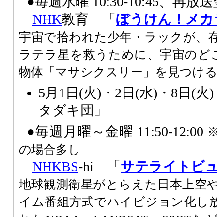
●毎週水曜 10:30-10:45、再放送翌
NHK
教育 「
ぼうけん！メカ
宇宙で拾われた少年・ラックが、
ラテラ星を救うために、宇宙のど
物体「マサシクスリー」を見つけ
5月1日(火)・2日(水)・8日(
タダキ団」
●毎週月曜～金曜 11:50-12:00
の場合多し
NHK
BS
-hi 「
サテライトビ
地球観測衛星がとらえた日本上空
イム番組方式でハイビジョン化し