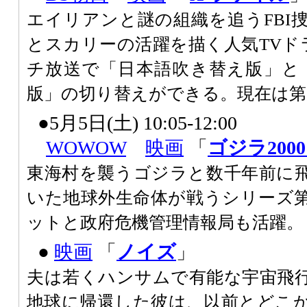
エイリアンと謎の組織を追うFBI
とスカリーの活躍を描く人気TVド
チ放送で「日本語吹き替え版」と
版」の切り替えができる。現在は第
●5月5日(土) 10:05-12:00
WOWOW
映画
「
ゴジラ200
東海村を襲うゴジラと数千年前に
いた地球外生命体が戦うシリーズ第
ットと政府危機管理情報局も活躍。
●
映画
「
ノイズ
」
夫は若くハンサムで有能な宇宙飛
地球に帰還した彼は、以前とどこ