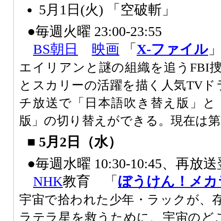
5月1日(火) 「空破斬」
●毎週火曜 23:00-23:55
BS朝日
映画
「
X-ファイル
エイリアンと謎の組織を追うFBI
とスカリーの活躍を描く人気TVド
チ放送で「日本語吹き替え版」と
版」の切り替えができる。現在は第
■ 5月2日（水）
●毎週水曜 10:30-10:45、再放送翌
NHK
教育 「
ぼうけん！メカ
宇宙で拾われた少年・ラックが、
ラテラ星を救うために、宇宙のど