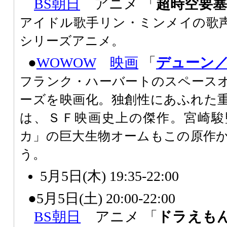
BS朝日
アニメ 「
超時空要
アイドル歌手リン・ミンメイの歌
シリーズアニメ。
●
WOWOW
映画
「
デューン
フランク・ハーバートのスペース
ーズを映画化。独創性にあふれた
は、ＳＦ映画史上の傑作。宮崎駿
カ」の巨大生物オームもこの原作
う。
5月5日(木) 19:35-22:00
●5月5日(土) 20:00-22:00
BS朝日
アニメ 「
ドラえも