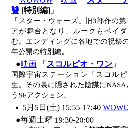
讐
[特別編]
」
「スター・ウォーズ」旧3部作の第
アが舞台となり、ルークもベイダ
む。エンディングに各地での祝祭の
年公開の特別編。
●
映画
「
スコルピオ・ワン
」
国際宇宙ステーション「スコルピ
生。その裏に隠された陰謀にNASA
うSFアクション。
5月5日(土) 15:55-17:40
WOW
●毎週土曜 19:30-20:00