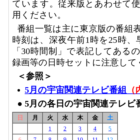
ています。従来版とあわせて
用ください。
番組一覧は主に東京版の番組
時刻は、深夜午前1時を25時、
「30時間制」で表記してある
録画等の日時セットに注意して
＜参照＞
5月の宇宙関連テレビ番組
（
● 5月の各日の宇宙関連テレ
日
月
火
水
木
金
土
1
2
3
4
5
6
7
8
9
10
11
12