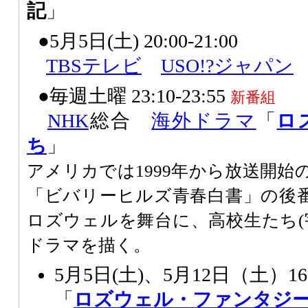
記
」
●5月5日(土) 20:00-21:00
TBSテレビ
USO!?ジャパン
●毎週土曜 23:10-23:55
新番組
NHK
総合
海外ドラマ
「
ロ
ち
」
アメリカでは1999年から放送開始
「ビバリーヒルズ青春白書」の後番
ロズウェルを舞台に、高校生たち(
ドラマを描く。
5月5日(土)、5月12日（土）16:4
「
ロズウェル・ファンタジ