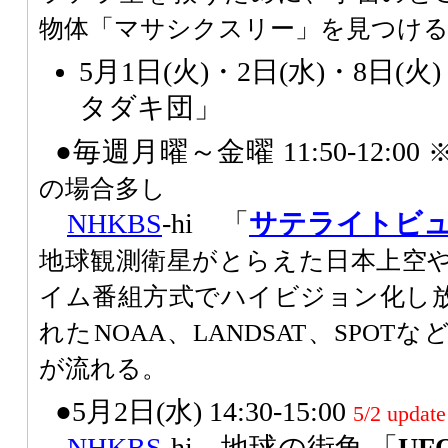
物体「マサシクスリー」を見つけ
5月1日(火)・2日(水)・8日(
タダキ団」
●毎週月曜～金曜 11:50-12:00
の場合多し
NHK
BS
-hi 「
サテライトビ
地球観測衛星がとらえた日本上空
イム番組方式でハイビジョン化し
れたNOAA、LANDSAT、SPO
が流れる。
●5月2日(水) 14:30-15:00
5/2 update
NHK
BS
-hi 地球の街角 「
U