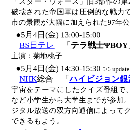
「スター・ウォーズ」旧3部作の第
破壊された帝国軍は圧倒的な戦力
市の景観が大幅に加えられた97年
●5月4日(金) 13:00-15:00
BS日テレ
「
テラ戦士ΨBOY
主演：菊地桃子
●5月4日(金) 14:30-15:30
5/6 update
NHK
総合 「
ハイビジョン銀
宇宙をテーマにしたクイズ番組で
など小学生から大学生までが参加。
ジタル放送の双方向通信によって
できるもよう。