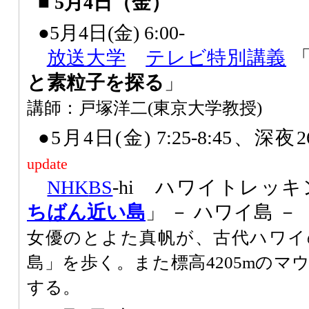
■ 5月4日（金）
●5月4日(金) 6:00-
放送大学
テレビ特別講義
と素粒子を探る
」
講師：戸塚洋二(東京大学教授)
●5月4日(金) 7:25-8:45、深夜26
update
NHK
BS
-hi ハワイトレッキ
ちばん近い島
」 － ハワイ島 －
女優のとよた真帆が、古代ハワイ
島」を歩く。また標高4205mの
する。