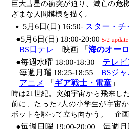
巨大彗星の衝突が迫り、滅亡の危
ざまな人間模様を描く。
5月6日(日) 16:50-
スター・チ
●5月6日(日) 18:00-20:00
5/2 update
BS日テレ
映画 「
海のオー
●毎週水曜 18:00-18:30
テレビ
毎週月曜 18:25-18:55
BSジ
アニメ
「
ギア戦士・電童
」
時は21世紀。突如宇宙から飛来し
前に、たった2人の小学生が宇宙
ボットを駆って立ち向かう。 企
●毎週日曜 19:00-20:00、毎週月曜