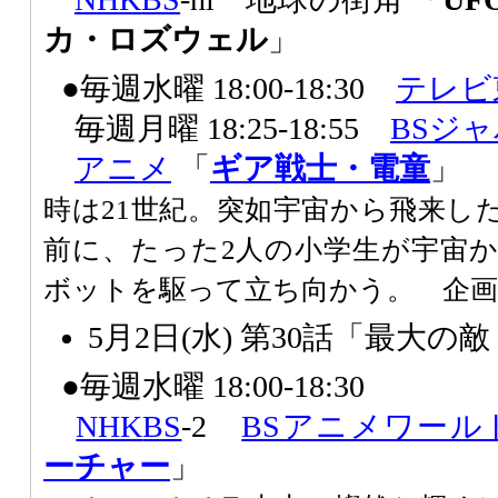
カ・ロズウェル
」
●毎週水曜 18:00-18:30
テレビ
毎週月曜 18:25-18:55
BSジ
アニメ
「
ギア戦士・電童
」
時は21世紀。突如宇宙から飛来し
前に、たった2人の小学生が宇宙
ボットを駆って立ち向かう。 企
5月2日(水) 第30話「最大の
●毎週水曜 18:00-18:30
NHK
BS
-2
BSアニメワール
ーチャー
」