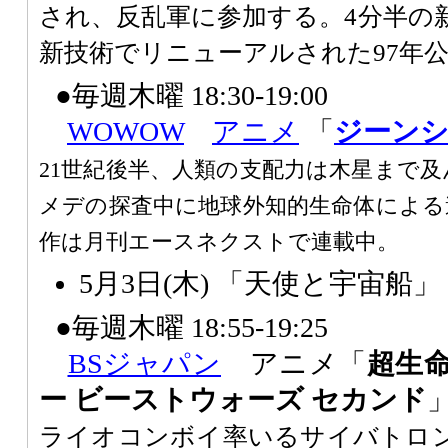
され、反乱軍に参加する。4分半の
新技術でリニューアルされた97年
●毎週木曜 18:30-19:00
WOWOW
アニメ
「
ジーン
21世紀後半、人類の支配力は木星まで
メデの探査中に地球外知的生命体による
作は月刊エースネクストで連載中。
5月3日(木) 「天使と宇宙船」
●毎週木曜 18:55-19:25
BSジャパン
アニメ「
超生
ー ビーストウォーズ セカンド
ライオコンボイ率いるサイバトロ